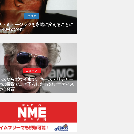
ブログ
ス・ミュージックを永遠に変えることに
た40枚の名作
ニュース
シスからボウイまで、キース・リチャー
その毒舌でこき下ろした17のアーティス
その発言