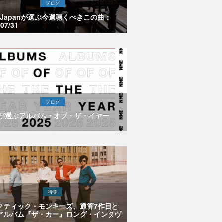
ブログ
E Japanが選ぶ今週聴くべきこの曲：
/07/31
ブログ
Eが選ぶアルバム・オブ・ザ・イヤー
特集
クティック・モンキーズ、通算7作目と
アルバム『ザ・カー』ロング・インタヴ