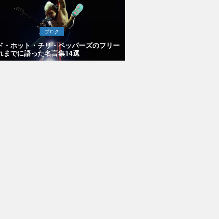
ブログ
ド・ホット・チリ・ペッパーズのフリー
れまでに語った名言集14選