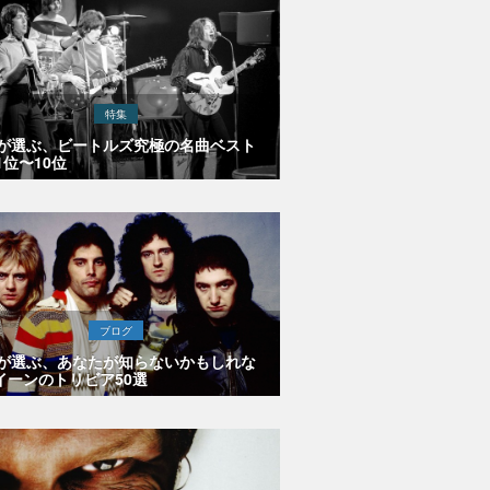
特集
Eが選ぶ、ビートルズ究極の名曲ベスト
1位〜10位
ブログ
Eが選ぶ、あなたが知らないかもしれな
イーンのトリビア50選