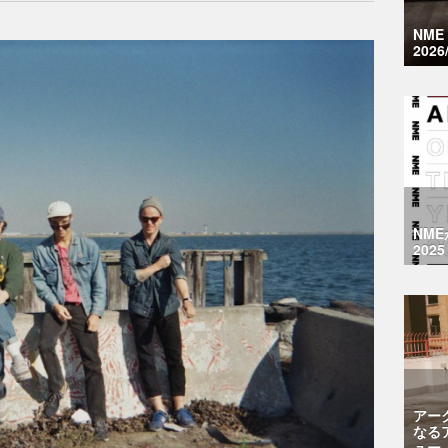
NM
2026
NM
2025
アー
なる
ュー