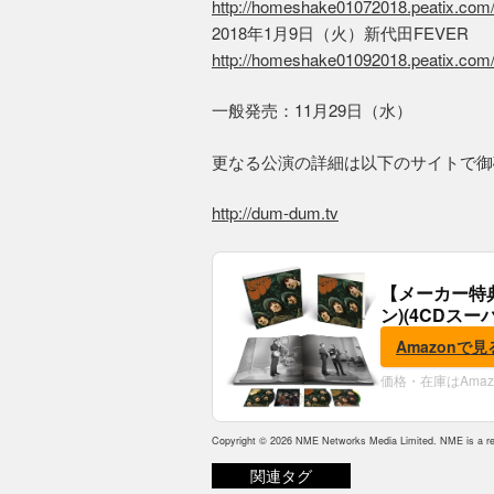
http://homeshake01072018.peatix.com
2018年1月9日（火）新代田FEVER
http://homeshake01092018.peatix.com
一般発売：11月29日（水）
更なる公演の詳細は以下のサイトで御
http://dum-dum.tv
【メーカー特
ン)(4CDスー
典:B2ポスター
Amazonで見
価格・在庫はAma
Copyright © 2026 NME Networks Media Limited. NME is a reg
関連タグ