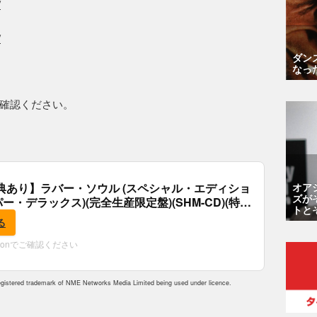
/
/
ダン
なっ
確認ください。
オア
典あり】ラバー・ソウル (スペシャル・エディショ
ズが
パー・デラックス)(完全生産限定盤)(SHM-CD)(特
トと
付)
る
zonでご確認ください
istered trademark of NME Networks Media Limited being used under licence.