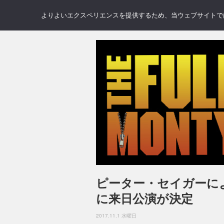
NEWS
REVIEWS
GAL
よりよいエクスペリエンスを提供するため、当ウェブサイトでは 
ピーター・セイガーによ
に来日公演が決定
2017.11.1 水曜日