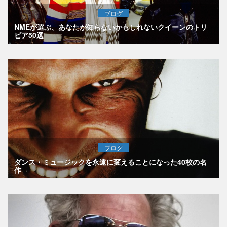
ブログ
NMEが選ぶ、あなたが知らないかもしれないクイーンのトリ
ビア50選
ブログ
ダンス・ミュージックを永遠に変えることになった40枚の名
作