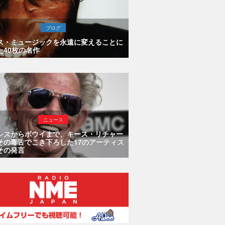
ブログ
ス・ミュージックを永遠に変えることに
た40枚の名作
ニュース
シスからボウイまで、キース・リチャー
その毒舌でこき下ろした17のアーティス
その発言