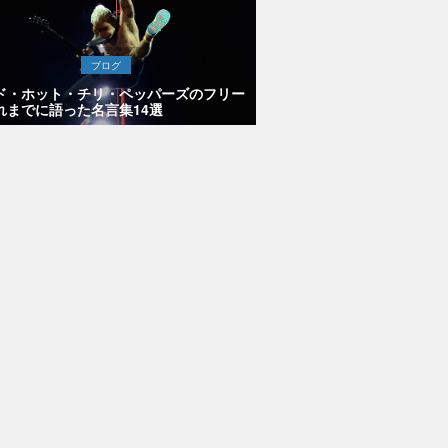
ブログ
ド・ホット・チリ・ペッパーズのフリー
れまでに語った名言集14選