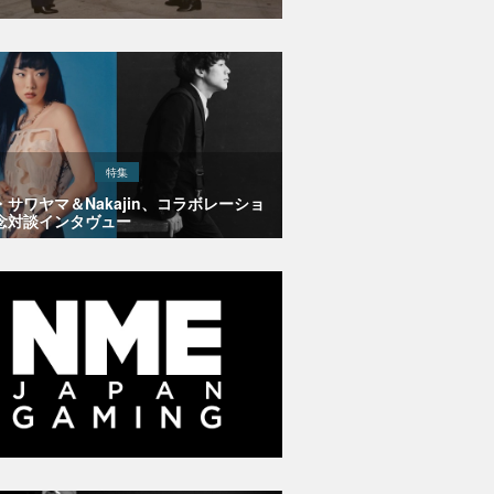
特集
・サワヤマ＆Nakajin、コラボレーショ
念対談インタヴュー