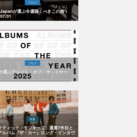
ブログ
E Japanが選ぶ今週聴くべきこの曲：
/07/31
ブログ
Eが選ぶアルバム・オブ・ザ・イヤー
特集
クティック・モンキーズ、通算7作目と
アルバム『ザ・カー』ロング・インタヴ