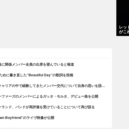
レッ
がこ
典に関係メンバー全員の出席を望んでいると報道
書き直した“Beautiful Day”の歌詞を投稿
キャリアの中で経験してきたメンバー交代について自身の思いを語…
ーファーズのメンバーによるガッタ・モルタ、デビュー曲を公開
ーランド、バンドが再評価を受けていることについて再び語る
n Boyfriend”のライヴ映像が公開