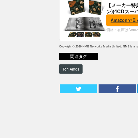
【メーカー特
ン)(4CDスー
典:B2ポスター
Amazonで見
価格・在庫はAma
Copyright © 2026 NME Networks Media Limited. NME is a reg
関連タグ
Tori Amos