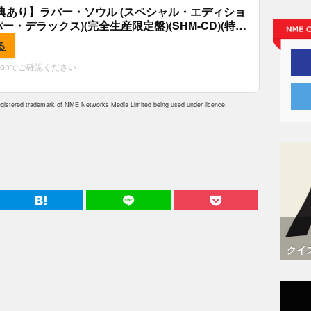
典あり】ラバー・ソウル (スペシャル・エディショ
パー・デラックス)(完全生産限定盤)(SHM-CD)(特
付)
る
zonでご確認ください
istered trademark of NME Networks Media Limited being used under licence.
クイ