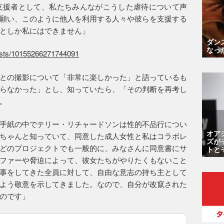
の支援者として、私たちみんながこうした虐待について声
願い、このように他人を利用する人々や彼らを支援する
としか私にはできません」
ダン
なっ
osts/10155266271744091
との撮影について「非常に楽しかった」と語っているも
らなかった」とし、知っていたら、「その判断を再考し
。
手紙の中でテリー・リチャードソンは性的不品行につい
オア
ちゃんと知っていて、同意した成人女性と私はコラボレ
ズが
どのプロジェクトでも一般的に、みなさんに同意書にサ
トと
ファーや脅迫によって、彼女たちがやりたくもないこと
事をしてきた全員に対して、自由な意志の持ち主として
よう敬意を示してきました。なので、自分が改竄された
のです」