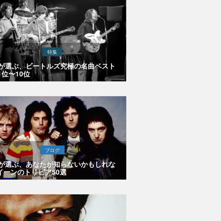
特集
Eが選ぶ、ビートルズ究極の名曲ベスト
1位〜10位
ブログ
Eが選ぶ、あなたが知らないかもしれな
イーンのトリビア50選