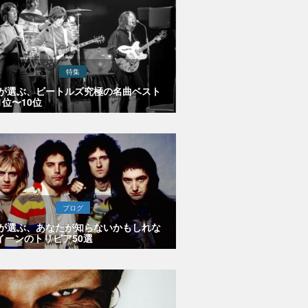
特集
Eが選ぶ、ビートルズ究極の名曲ベスト
1位〜10位
ブログ
Eが選ぶ、あなたが知らないかもしれな
イーンのトリビア50選