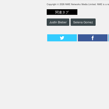
Copyright © 2026 NME Networks Media Limited. NME is a reg
関連タグ
Justin Bieber
Selena Gomez