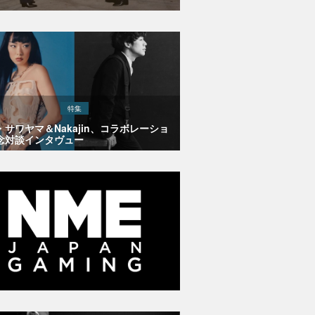
特集
・サワヤマ＆Nakajin、コラボレーショ
念対談インタヴュー