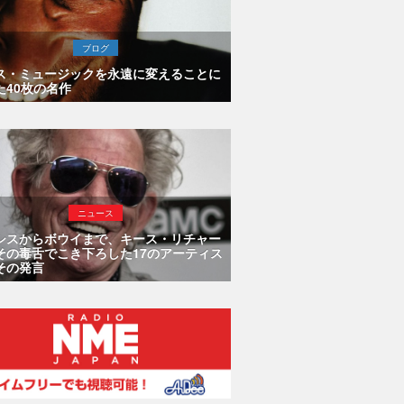
ブログ
ス・ミュージックを永遠に変えることに
た40枚の名作
ニュース
シスからボウイまで、キース・リチャー
その毒舌でこき下ろした17のアーティス
その発言