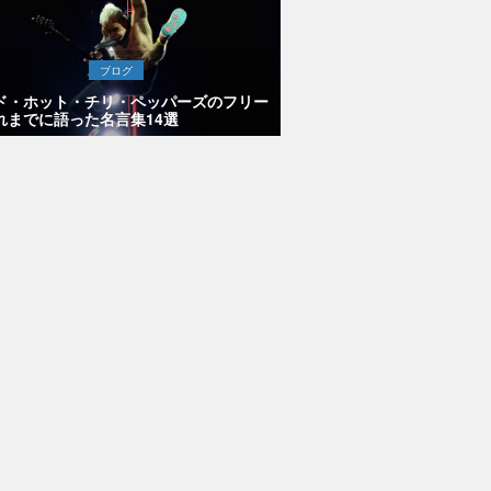
ブログ
ド・ホット・チリ・ペッパーズのフリー
れまでに語った名言集14選