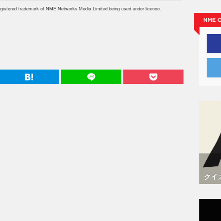
istered trademark of NME Networks Media Limited being used under licence.
クイ