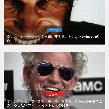
ブログ
ダンス・ミュージックを永遠に変えることになった40枚の名
作
ニュース
オアシスからボウイまで、キース・リチャーズがその毒舌でこ
き下ろした17のアーティストとその発言