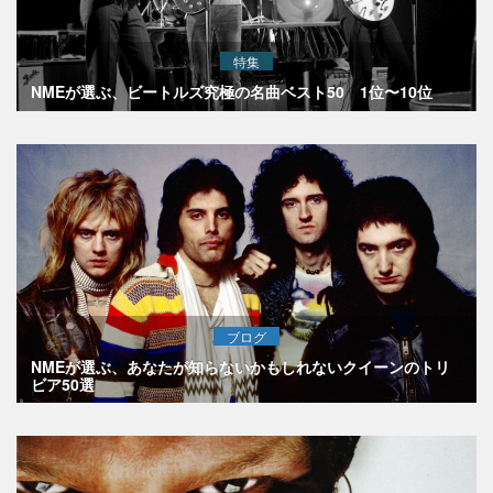
特集
NMEが選ぶ、ビートルズ究極の名曲ベスト50 1位〜10位
ブログ
NMEが選ぶ、あなたが知らないかもしれないクイーンのトリ
ビア50選