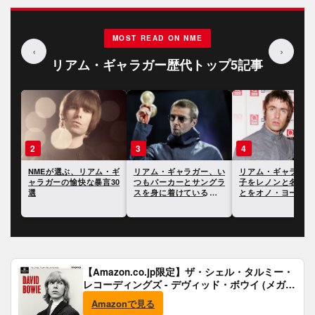
MOST READ ON NME
‹
›
リアム・ギャラガー歴代トップ5記事
3
4
5
・ギ
リアム・ギャラガー、い
リアム・ギャラガー、息
リアム・ギャラガー
30
つもパーカーとサングラ
子をレノンと名付けたこ
イヴ・グロールに「
スを身に着けている理由
とをオノ・ヨーコに問い
のロックスターの1
を明かす
ただされたと語る
言われたことに反応
【Amazon.co.jp限定】ザ・シェル・タルミー・
レコーディングズ - デヴィッド・ボウイ (メガジ
ャケ付)
Amazonで見る