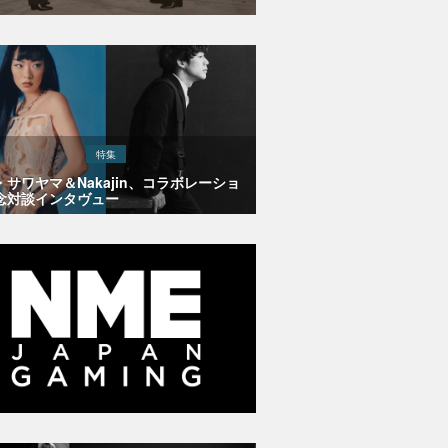
特集
・サワヤマ＆Nakajin、コラボレーショ
念対談インタヴュー