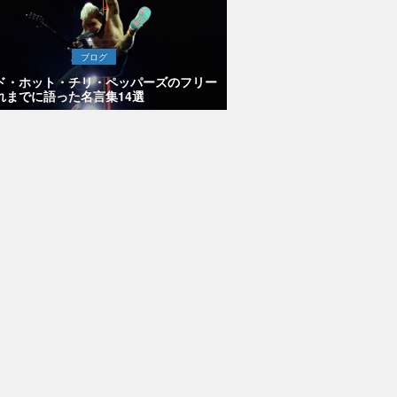
ブログ
ド・ホット・チリ・ペッパーズのフリー
れまでに語った名言集14選