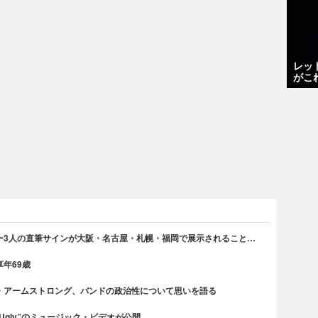
レッ
がこ
ー3人の直筆サインが大阪・名古屋・札幌・福岡で展示されること…
年69歳
・アームストロング、バンドの政治性について思いを語る
 Ugly”のミュージック・ビデオが公開