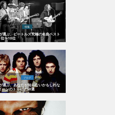
特集
Eが選ぶ、ビートルズ究極の名曲ベスト
1位〜10位
ブログ
Eが選ぶ、あなたが知らないかもしれな
イーンのトリビア50選