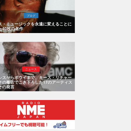
ブログ
ス・ミュージックを永遠に変えることに
た40枚の名作
ニュース
シスからボウイまで、キース・リチャー
その毒舌でこき下ろした17のアーティス
その発言