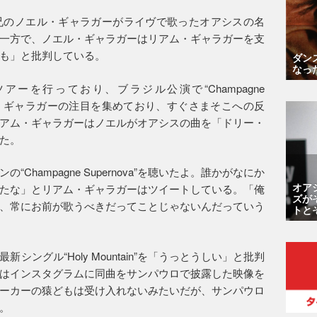
兄のノエル・ギャラガーがライヴで歌ったオアシスの名
”を批判する一方で、ノエル・ギャラガーはリアム・ギャラガーを支
も」と批判している。
ダン
なっ
ーを行っており、ブラジル公演で“Champagne
リアム・ギャラガーの注目を集めており、すぐさまそこへの反
アム・ギャラガーはノエルがオアシスの曲を「ドリー・
た。
hampagne Supernova”を聴いたよ。誰かがなにか
オア
たな」とリアム・ギャラガーはツイートしている。「俺
ズが
、常にお前が歌うべきだってことじゃないんだっていう
トと
ングル“Holy Mountain”を「うっとうしい」と批判
はインスタグラムに同曲をサンパウロで披露した映像を
ーカーの猿どもは受け入れないみたいだが、サンパウロ
。