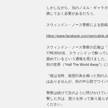
しかしながら、当のノエル・ギャラガ
摘しておく必要があるだろう。
スウィンドン・ノース警察による投稿
https://www.facebook.com/permalink
スウィンドン・ノース警察の広報は『
17時30分頃、スウィンドンで酔っ
舐めているという通報を受けました。舐め
対の世界（“Half The World Aw
「彼は当時、迷惑行為を煽った別の人
はありませんが、街の中心部でワイバ
警察は続けて次のように呼びかけてい
撃した方は、怒りを持って振り返らずに（“Don
ください」