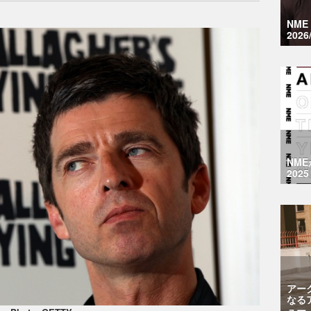
NM
2026
NM
2025
アー
なる
ュー