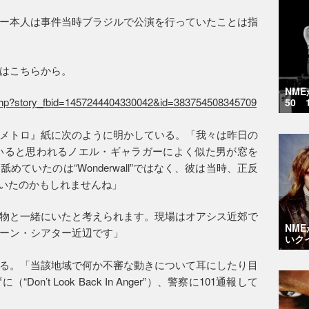
ー本人は事件当時ブラジルで公演を行っていたことは指
はこちらから。
NM
.php?story_fbid=1457244404330042&id=383754508345709
50 
メトロ』紙に次のように明かしている。「我々は昨日の
ていると思われるノエル・ギャラガーによく似た男が窓を
ていたのは“Wonderwall”ではなく、彼は当時、正反
ay”）にいたのかもしれませんね」
物と一緒にいたと考えられます。現場はオアシス近郊で
NM
ーン・シアター近辺です」
いク
る。「当該地域で何か不審な動きについて耳にしたり目
’t Look Back In Anger”）、警察に101通報して