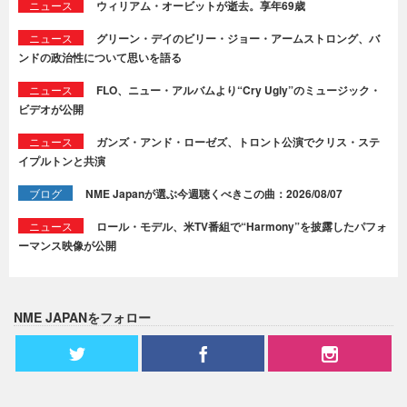
ニュース
ウィリアム・オービットが逝去。享年69歳
ニュース
グリーン・デイのビリー・ジョー・アームストロング、バ
ンドの政治性について思いを語る
ニュース
FLO、ニュー・アルバムより“Cry Ugly”のミュージック・
ビデオが公開
ニュース
ガンズ・アンド・ローゼズ、トロント公演でクリス・ステ
イプルトンと共演
ブログ
NME Japanが選ぶ今週聴くべきこの曲：2026/08/07
ニュース
ロール・モデル、米TV番組で“Harmony”を披露したパフォ
ーマンス映像が公開
NME JAPANをフォロー