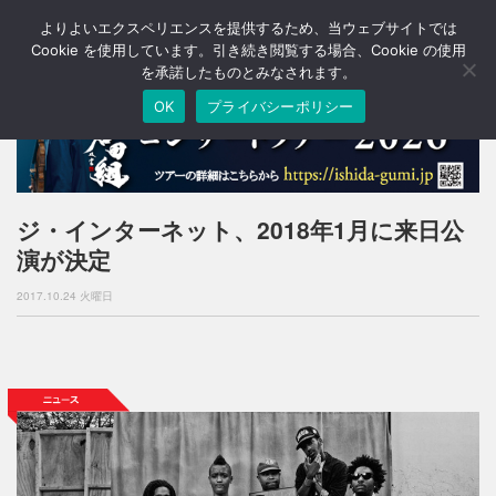
よりよいエクスペリエンスを提供するため、当ウェブサイトでは
T
o
Cookie を使用しています。引き続き閲覧する場合、Cookie の使用
g
を承諾したものとみなされます。
g
OK
プライバシーポリシー
l
e
n
a
v
i
ジ・インターネット、2018年1月に来日公
g
演が決定
a
t
2017.10.24 火曜日
i
o
n