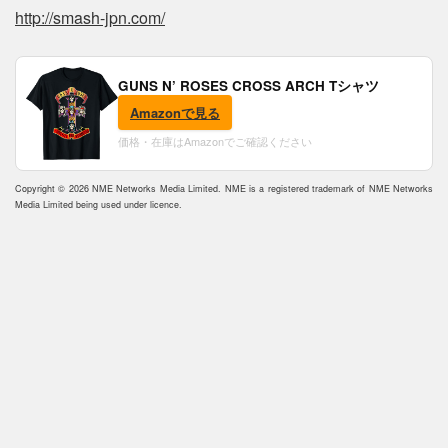
http://smash-jpn.com/
GUNS N’ ROSES CROSS ARCH Tシャツ
Amazonで見る
価格・在庫はAmazonでご確認ください
Copyright © 2026 NME Networks Media Limited. NME is a registered trademark of NME Networks
Media Limited being used under licence.