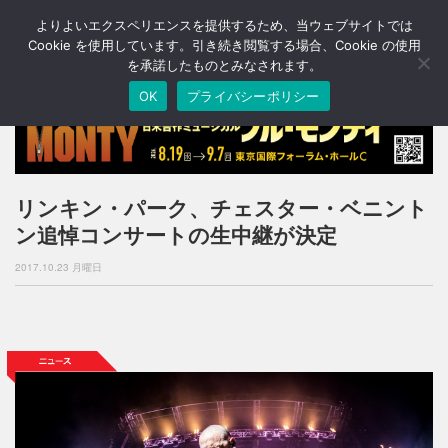
よりよいエクスペリエンスを提供するため、当ウェブサイトでは
T
o
Cookie を使用しています。引き続き閲覧する場合、Cookie の使用
g
を承諾したものとみなされます。
g
OK
プライバシーポリシー
l
e
n
a
v
i
リンキン・パーク、チェスター・ベニント
g
ン追悼コンサートの生中継が決定
a
t
2017.10.23 月曜日
i
o
n