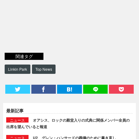
関連タグ
Linkin Park
Top News
最新記事
ニュース
オアシス、ロックの殿堂入りの式典に関係メンバー全員の
出席を望んでいると報道
ニュース
U2、グレン・ハンサードの葬儀のために書き直し