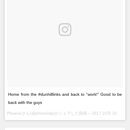
Home from the #dunhilllinks and back to “work!” Good to be
back with the guys
Phoenixさん(@phoenixlp)がシェアした投稿 –
2017 10月 10 4:16午後 PDT