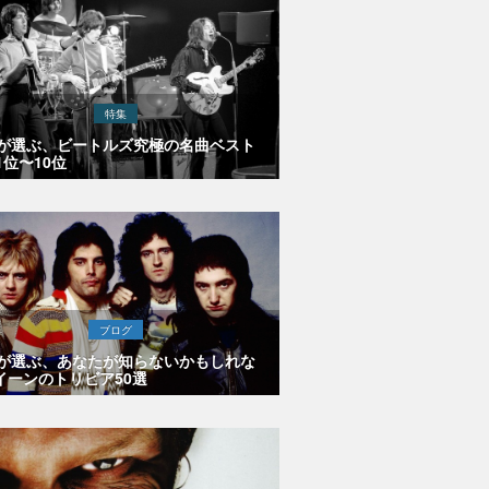
特集
Eが選ぶ、ビートルズ究極の名曲ベスト
1位〜10位
ブログ
Eが選ぶ、あなたが知らないかもしれな
イーンのトリビア50選