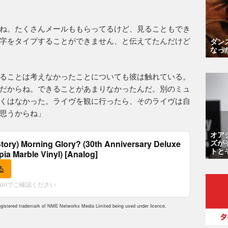
ね。たくさんメールももらってるけど、見ることもでき
字をタイプすることができません、と伝えてたんだけど
ダン
なっ
ることは考えなかったことについても彼は触れている。
だからね。できることがあまりなかったんだ。別のミュ
くはなかった。ライヴを観に行ったら、そのライヴは自
思うからね」
オア
ズが
tory) Morning Glory? (30th Anniversary Deluxe
トと
epia Marble Vinyl) [Analog]
る
zonでご確認ください
istered trademark of NME Networks Media Limited being used under licence.