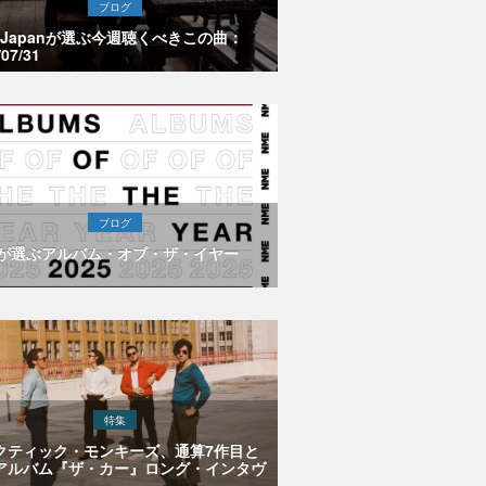
ブログ
E Japanが選ぶ今週聴くべきこの曲：
/07/31
ブログ
Eが選ぶアルバム・オブ・ザ・イヤー
特集
クティック・モンキーズ、通算7作目と
アルバム『ザ・カー』ロング・インタヴ