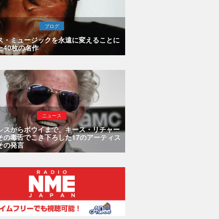
ブログ
ス・ミュージックを永遠に変えることに
た40枚の名作
ニュース
シスからボウイまで、キース・リチャー
その毒舌でこき下ろした17のアーティス
その発言