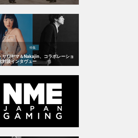
特集
・サワヤマ＆Nakajin、コラボレーショ
念対談インタヴュー