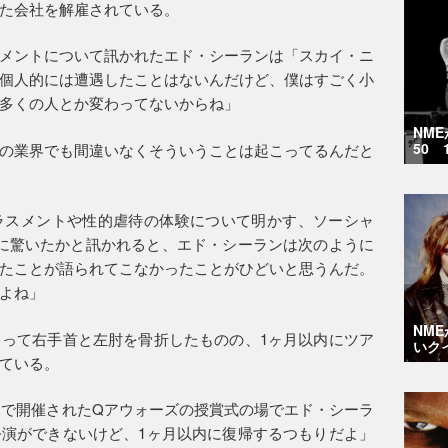
た会社を解雇されている。
メントについて訊かれたエド・シーランは「スカイ・ニ
個人的には遭遇したことはないんだけど、僕はすごく小
多くの人とか変わってないからね」
NM
50 
の業界でも間違いなくそういうことは起こってるんだと
ラスメントや性的虐待の体験について明かす、ソーシャ
運動に驚いたかと訊かれると、エド・シーランは次のように
たことが語られてこなかったことがひどいと思うんだ。
よね」
NM
って右手首と左肘を骨折したものの、1ヶ月以内にツア
いク
ている。
ウスで開催されたQアウォーズの授賞式の場でエド・シーラ
演ができないけど、1ヶ月以内に復帰するつもりだよ」