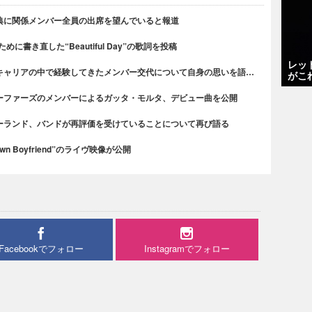
典に関係メンバー全員の出席を望んでいると報道
書き直した“Beautiful Day”の歌詞を投稿
レッ
キャリアの中で経験してきたメンバー交代について自身の思いを語…
がこ
ーファーズのメンバーによるガッタ・モルタ、デビュー曲を公開
ーランド、バンドが再評価を受けていることについて再び語る
n Boyfriend”のライヴ映像が公開
Facebookでフォロー
Instagramでフォロー