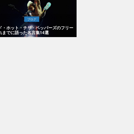
ブログ
ド・ホット・チリ・ペッパーズのフリー
れまでに語った名言集14選