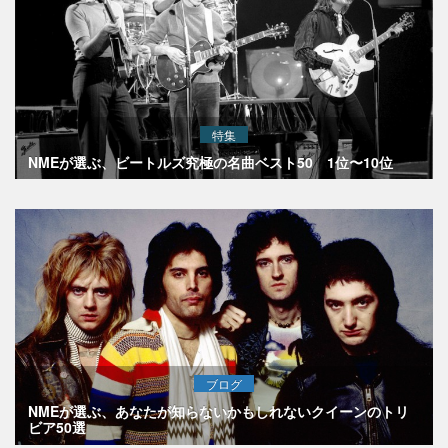
特集
NMEが選ぶ、ビートルズ究極の名曲ベスト50 1位〜10位
ブログ
NMEが選ぶ、あなたが知らないかもしれないクイーンのトリ
ビア50選