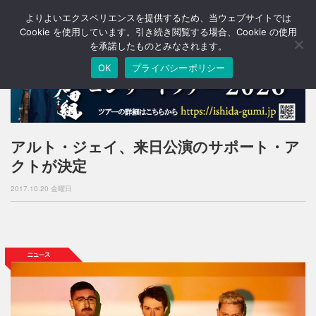
よりよいエクスペリエンスを提供するため、当ウェブサイトでは
T
o
Cookie を使用しています。引き続き閲覧する場合、Cookie の使用
g
を承諾したものとみなされます。
g
OK
プライバシーポリシー
l
e
n
a
v
i
アルト・ジェイ、来日公演のサポート・ア
g
クトが決定
a
t
2017.10.20 金曜日
i
o
n