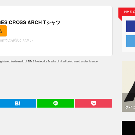
OSES CROSS ARCH Tシャツ
る
zonでご確認ください
istered trademark of NME Networks Media Limited being used under licence.
クイ