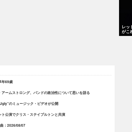
レッ
がこ
年69歳
・アームストロング、バンドの政治性について思いを語る
 Ugly”のミュージック・ビデオが公開
ント公演でクリス・ステイプルトンと共演
2026/08/07