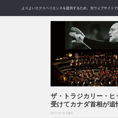
NEWS
REVIEWS
GAL
よりよいエクスペリエンスを提供するため、当ウェブサイトでは 
ザ・トラジカリー・ヒ
受けてカナダ首相が追
2017.10.19 木曜日