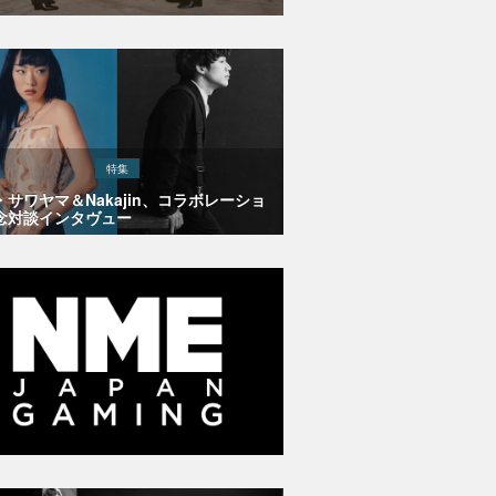
特集
・サワヤマ＆Nakajin、コラボレーショ
念対談インタヴュー