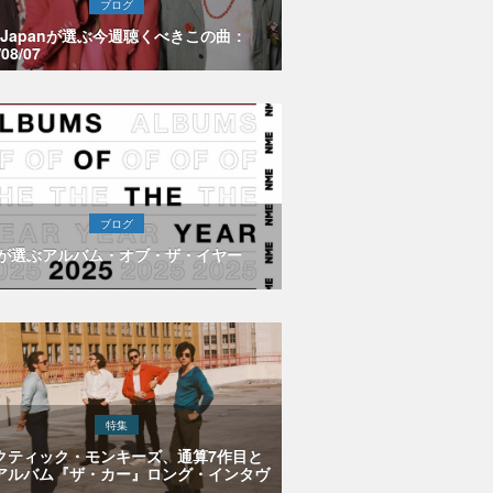
ブログ
E Japanが選ぶ今週聴くべきこの曲：
/08/07
ブログ
Eが選ぶアルバム・オブ・ザ・イヤー
特集
クティック・モンキーズ、通算7作目と
アルバム『ザ・カー』ロング・インタヴ