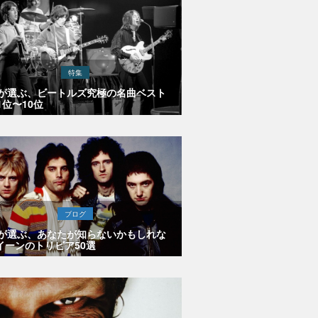
特集
Eが選ぶ、ビートルズ究極の名曲ベスト
1位〜10位
ブログ
Eが選ぶ、あなたが知らないかもしれな
イーンのトリビア50選