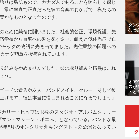
語りは鳥肌もので、カナダ人であることを誇らしく感じ
、常に率直で正直だった彼の音楽のおかげで、私たちの
豊かなものとなったのです。
ダン
なっ
のために懸命に闘いました。社会的公正、環境保護、先
宿学校から自宅への道を探す途中、飢えと低体温症で亡
ジャックの物語に光を当てました。先住民族の問題への
にカナダ勲章を授与されています。
り組みをやめませんでした。彼の取り組みと情熱はこれ
ょう。
オア
ズが
ゴードの遺族や友人、バンドメイト、クルー、そして彼
トと
上げます。彼は本当に惜しまれることになるでしょう」
カリー・ヒップは13枚のスタジオ・アルバムをリリー
の『マン・マシーン・ポエム』となっている。バンドが最
16年8月のオンタリオ州キングストンの公演となってい