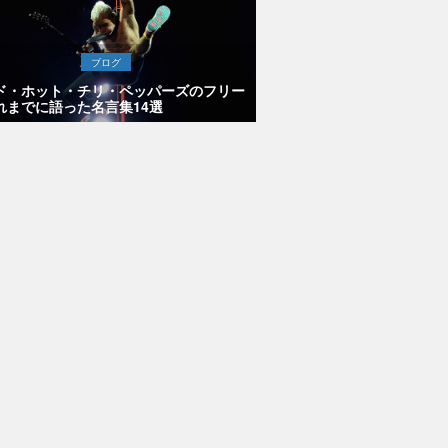
ブログ
ド・ホット・チリ・ペッパーズのフリー
れまでに語った名言集14選