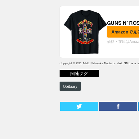
GUNS N’ R
Amazonで見
価格・在庫はAma
Copyright © 2026 NME Networks Media Limited. NME is a reg
関連タグ
Obituary