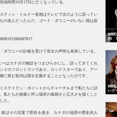
地時間10月17日に亡くなっている。
スティン・トルドー首相はテレビで次のように語ってい
なの友人だったんだ。ゴード・ダウニーのいない国は寂
NM
50 
/920659101264367617
・ダウニーの訃報を受けて長文の声明も発表している。
ニーはカナダの物語をつまびらかにし、語ってきてくれ
ンドのフロントマンであり、ロックスターであり、アー
唆に富む歌詞は国を定義することとなったのです。
NM
ミステイクン・ポイントからチャーチルまで私たちに訪
いク
、私たちが故郷と呼ぶ場所の複雑さと広大さを描くこと
した。
。彼はその言葉で景色を描き、カナダの地理や歴史的人