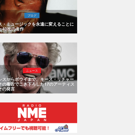
ブログ
ス・ミュージックを永遠に変えることに
た40枚の名作
ニュース
シスからボウイまで、キース・リチャー
その毒舌でこき下ろした17のアーティス
その発言