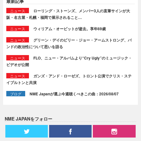
最新記事
ニュース
ローリング・ストーンズ、メンバー3人の直筆サインが大
阪・名古屋・札幌・福岡で展示されること…
ニュース
ウィリアム・オービットが逝去。享年69歳
ニュース
グリーン・デイのビリー・ジョー・アームストロング、バ
ンドの政治性について思いを語る
ニュース
FLO、ニュー・アルバムより“Cry Ugly”のミュージック・
ビデオが公開
ニュース
ガンズ・アンド・ローゼズ、トロント公演でクリス・ステ
イプルトンと共演
ブログ
NME Japanが選ぶ今週聴くべきこの曲：2026/08/07
NME JAPANをフォロー