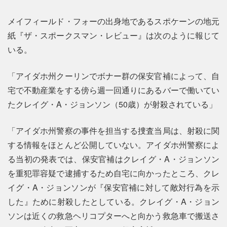
メイフィールド・フォーの出身地であるスポケーンの地元
紙『ザ・スポークスマン・レビュー』は次のように報じて
いる。
「アイダホ州クーリンでボナー群の保安官補によって、自
宅で不動産業をする傍ら週一回通りにあるバーで働いてい
たクレイグ・A・ジョンソン（50歳）が射殺されている」
「アイダホ州警察の事件を担当する捜査当局は、射殺に関
する情報をほとんど公開していない。アイダホ州警察によ
る当初の発表では、保安官補はクレイグ・A・ジョンソン
を重犯罪容疑で逮捕するため自宅に向かったところ、クレ
イグ・A・ジョンソンが『保安官補に対して敵対行為を示
した』ために射殺したとしている。クレイグ・A・ジョン
ソンは近くの救急ヘリコプターへと向かう救急車で搬送さ