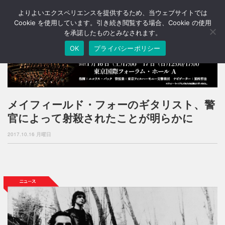
よりよいエクスペリエンスを提供するため、当ウェブサイトでは
T
o
Cookie を使用しています。引き続き閲覧する場合、Cookie の使用
g
を承諾したものとみなされます。
g
OK
プライバシーポリシー
l
e
n
a
v
i
メイフィールド・フォーのギタリスト、警
g
官によって射殺されたことが明らかに
a
t
2017.10.16 月曜日
i
o
n