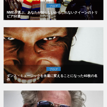
ブログ
NMEが選ぶ、あなたが知らないかもしれないクイーンのトリ
ビア50選
ブログ
ダンス・ミュージックを永遠に変えることになった40枚の名
作