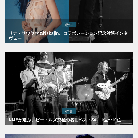
特集
リナ・サワヤマ＆Nakajin、コラボレーション記念対談インタ
ヴュー
特集
NMEが選ぶ、ビートルズ究極の名曲ベスト50 1位〜10位