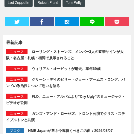
Led Zeppelin
Robert Plant
Tom Petty
最新記事
ニュース
ローリング・ストーンズ、メンバー3人の直筆サインが大
阪・名古屋・札幌・福岡で展示されること…
ニュース
ウィリアム・オービットが逝去。享年69歳
ニュース
グリーン・デイのビリー・ジョー・アームストロング、バ
ンドの政治性について思いを語る
ニュース
FLO、ニュー・アルバムより“Cry Ugly”のミュージック・
ビデオが公開
ニュース
ガンズ・アンド・ローゼズ、トロント公演でクリス・ステ
イプルトンと共演
ブログ
NME Japanが選ぶ今週聴くべきこの曲：2026/08/07