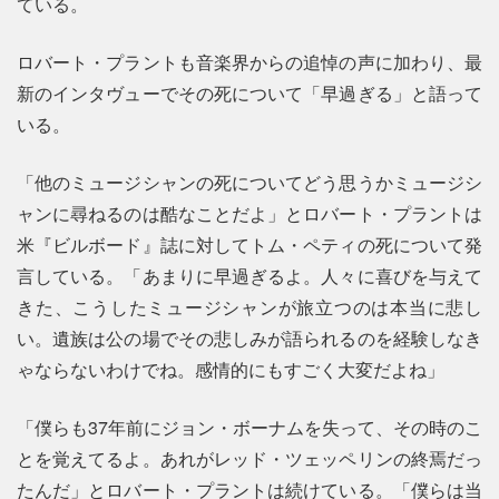
ている。
ロバート・プラントも音楽界からの追悼の声に加わり、最
新のインタヴューでその死について「早過ぎる」と語って
いる。
「他のミュージシャンの死についてどう思うかミュージシ
ャンに尋ねるのは酷なことだよ」とロバート・プラントは
米『ビルボード』誌に対してトム・ペティの死について発
言している。「あまりに早過ぎるよ。人々に喜びを与えて
きた、こうしたミュージシャンが旅立つのは本当に悲し
い。遺族は公の場でその悲しみが語られるのを経験しなき
ゃならないわけでね。感情的にもすごく大変だよね」
「僕らも37年前にジョン・ボーナムを失って、その時のこ
とを覚えてるよ。あれがレッド・ツェッペリンの終焉だっ
たんだ」とロバート・プラントは続けている。「僕らは当