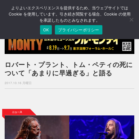
よりよいエクスペリエンスを提供するため、当ウェブサイトでは
T
o
Cookie を使用しています。引き続き閲覧する場合、Cookie の使用
g
を承諾したものとみなされます。
g
OK
プライバシーポリシー
l
e
n
a
v
i
ロバート・プラント、トム・ペティの死に
g
ついて「あまりに早過ぎる」と語る
a
t
2017.10.16 月曜日
i
o
n