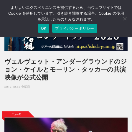
よりよいエクスペリエンスを提供するため、当ウェブサイトでは
T
o
Cookie を使用しています。引き続き閲覧する場合、Cookie の使用
g
を承諾したものとみなされます。
g
OK
プライバシーポリシー
l
e
n
a
v
i
ヴェルヴェット・アンダーグラウンドのジ
g
ョン・ケイルとモーリン・タッカーの共演
a
t
映像が公式公開
i
o
2017.10.13 金曜日
n