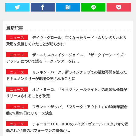
最新記事
ニュース
デイヴ・グロール、亡くなったリード・ムリンのリハビリ
費用を負担していたことが明らかに
ニュース
ザ・スミスのマイク・ジョイス、『ザ・クイーン・イズ・
デッド』について語るトーク・ツアーを行…
ニュース
リンキン・パーク、新ラインナップでの活動再開を追った
ドキュメンタリーが劇場公開されることに
ニュース
オノ・ヨーコ、『イッツ・オールライト』の新装拡張盤が
リリースされることが決定
ニュース
フランク・ザッパ、『フリーク・アウト！』の60周年記念
盤が9月25日にリリース決定
ニュース
チャーリーXCX、BBCのメイダ・ヴェール・スタジオで収
録された4曲のパフォーマンス映像が…