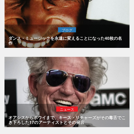
ブログ
ダンス・ミュージックを永遠に変えることになった40枚の名
作
ニュース
オアシスからボウイまで、キース・リチャーズがその毒舌でこ
き下ろした17のアーティストとその発言