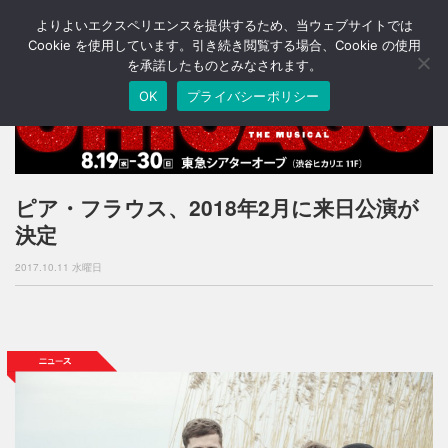
よりよいエクスペリエンスを提供するため、当ウェブサイトでは
T
o
Cookie を使用しています。引き続き閲覧する場合、Cookie の使用
g
を承諾したものとみなされます。
g
OK
プライバシーポリシー
l
e
n
a
v
i
ピア・フラウス、2018年2月に来日公演が
g
決定
a
t
2017.10.11 水曜日
i
o
n