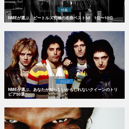
特集
NMEが選ぶ、ビートルズ究極の名曲ベスト50 1位〜10位
ブログ
NMEが選ぶ、あなたが知らないかもしれないクイーンのトリ
ビア50選