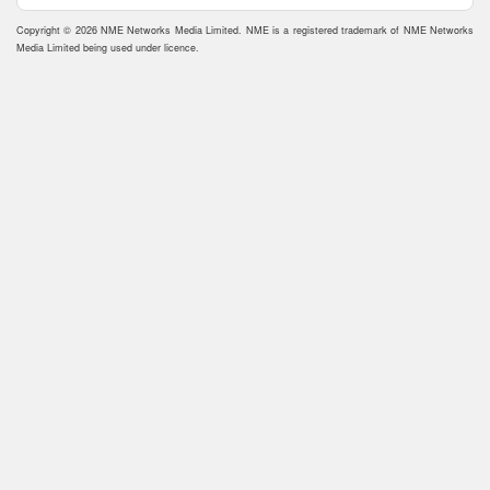
Copyright © 2026 NME Networks Media Limited. NME is a registered trademark of NME Networks
Media Limited being used under licence.