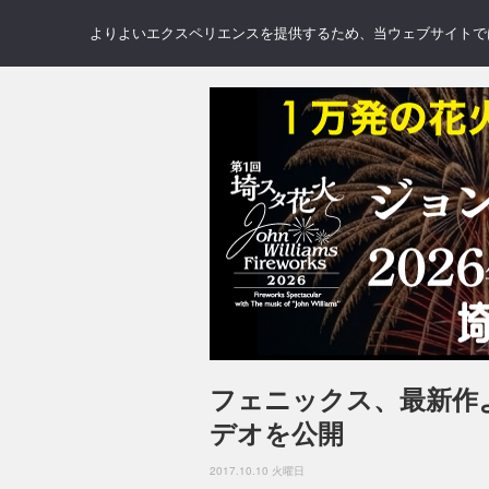
NEWS
REVIEWS
GAL
よりよいエクスペリエンスを提供するため、当ウェブサイトでは 
フェニックス、最新作よ
デオを公開
2017.10.10 火曜日