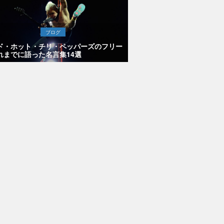
ブログ
ド・ホット・チリ・ペッパーズのフリー
れまでに語った名言集14選