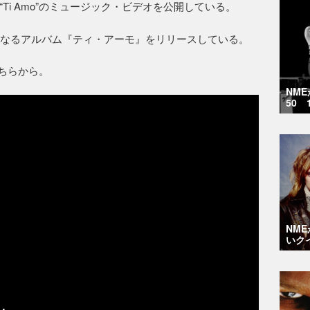
Ti Amo”のミュージック・ビデオを公開している。
となるアルバム『ティ・アーモ』をリリースしている。
こちらから。
NM
50 
NM
いク