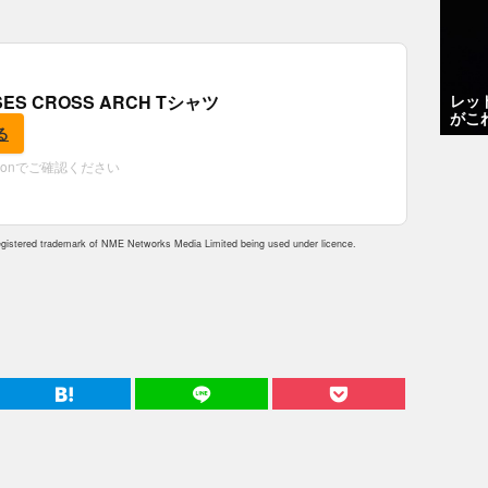
レッ
OSES CROSS ARCH Tシャツ
がこ
る
zonでご確認ください
istered trademark of NME Networks Media Limited being used under licence.