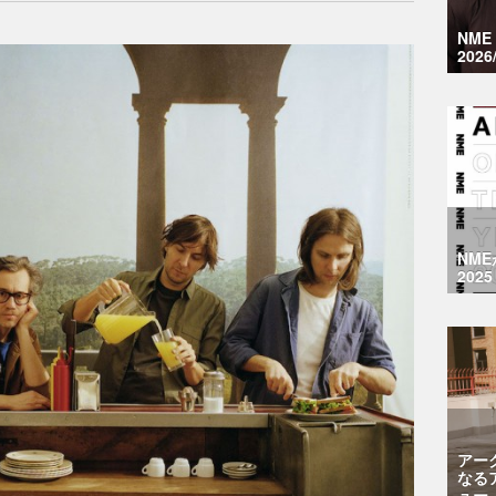
NM
2026
NM
2025
アー
なる
ュー