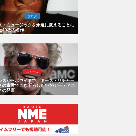
ブログ
ス・ミュージックを永遠に変えることに
た40枚の名作
ニュース
シスからボウイまで、キース・リチャー
その毒舌でこき下ろした17のアーティス
その発言