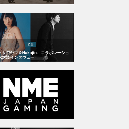
特集
・サワヤマ＆Nakajin、コラボレーショ
念対談インタヴュー