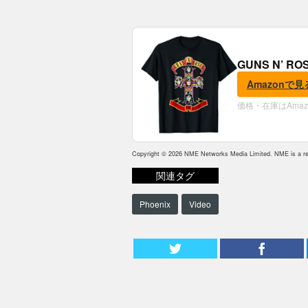
GUNS N’ R
Amazonで見
価格・在庫はAma
Copyright © 2026 NME Networks Media Limited. NME is a reg
関連タグ
Phoenix
Video