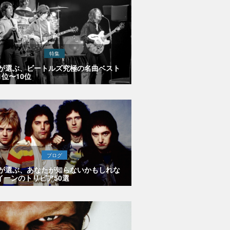
特集
Eが選ぶ、ビートルズ究極の名曲ベスト
1位〜10位
ブログ
Eが選ぶ、あなたが知らないかもしれな
イーンのトリビア50選