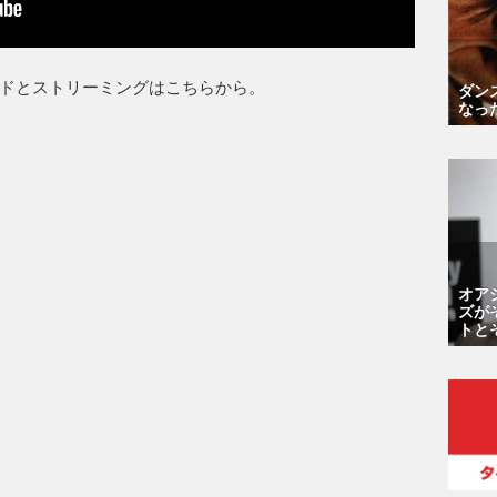
ドとストリーミングはこちらから。
ダン
なっ
オア
ズが
トと