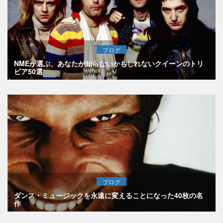
ブログ
NMEが選ぶ、あなたが知らないかもしれないクイーンのトリ
ビア50選
ブログ
ダンス・ミュージックを永遠に変えることになった40枚の名
作