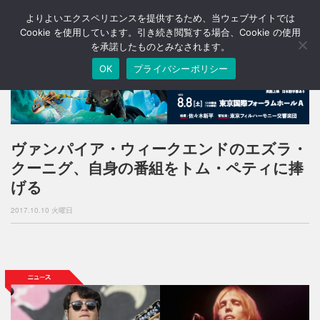
よりよいエクスペリエンスを提供するため、当ウェブサイトでは
T
o
Cookie を使用しています。引き続き閲覧する場合、Cookie の使用
g
を承諾したものとみなされます。
g
OK
プライバシーポリシー
l
e
n
a
v
i
ヴァンパイア・ウィークエンドのエズラ・
g
クーニグ、自身の番組をトム・ペティに捧
a
t
げる
i
o
2017.10.10 火曜日
n