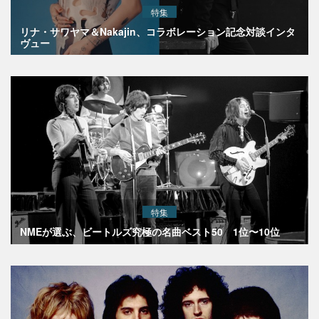
特集
リナ・サワヤマ＆Nakajin、コラボレーション記念対談インタ
ヴュー
特集
NMEが選ぶ、ビートルズ究極の名曲ベスト50 1位〜10位