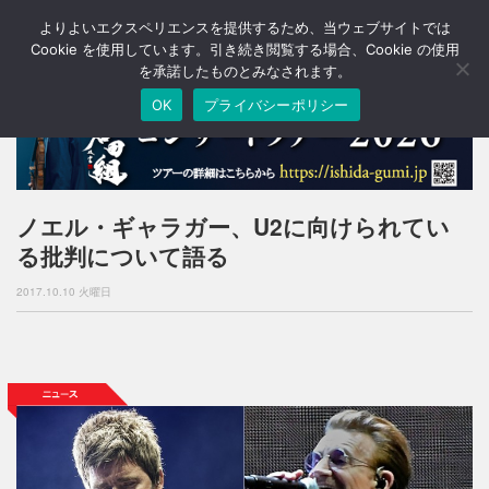
よりよいエクスペリエンスを提供するため、当ウェブサイトでは
T
o
Cookie を使用しています。引き続き閲覧する場合、Cookie の使用
g
を承諾したものとみなされます。
g
OK
プライバシーポリシー
l
e
n
a
v
i
ノエル・ギャラガー、U2に向けられてい
g
る批判について語る
a
t
2017.10.10 火曜日
i
o
n