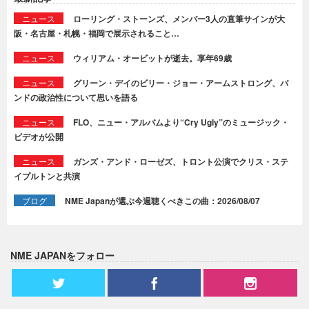
ニュース
ローリング・ストーンズ、メンバー3人の直筆サインが大
阪・名古屋・札幌・福岡で展示されること…
ニュース
ウィリアム・オービットが逝去。享年69歳
ニュース
グリーン・デイのビリー・ジョー・アームストロング、バ
ンドの政治性について思いを語る
ニュース
FLO、ニュー・アルバムより“Cry Ugly”のミュージック・
ビデオが公開
ニュース
ガンズ・アンド・ローゼズ、トロント公演でクリス・ステ
イプルトンと共演
ブログ
NME Japanが選ぶ今週聴くべきこの曲：2026/08/07
NME JAPANをフォロー