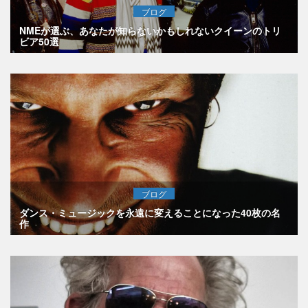
ブログ
NMEが選ぶ、あなたが知らないかもしれないクイーンのトリ
ビア50選
ブログ
ダンス・ミュージックを永遠に変えることになった40枚の名
作