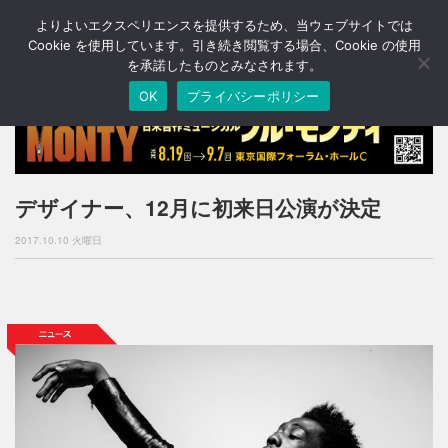
よりよいエクスペリエンスを提供するため、当ウェブサイトでは
T
o
Cookie を使用しています。引き続き閲覧する場合、Cookie の使用
g
を承諾したものとみなされます。
g
OK
プライバシーポリシー
l
e
n
a
v
i
デザイナー、12月に初来日公演が決定
g
a
2017.10.10 火曜日
t
i
o
n