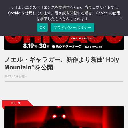
よりよいエクスペリエンスを提供するため、当ウェブサイトでは
T
o
Cookie を使用しています。引き続き閲覧する場合、Cookie の使用
g
を承諾したものとみなされます。
g
OK
プライバシーポリシー
l
e
n
a
v
i
ノエル・ギャラガー、新作より新曲“Holy
g
Mountain”を公開
a
t
2017.10.9 月曜日
i
o
n