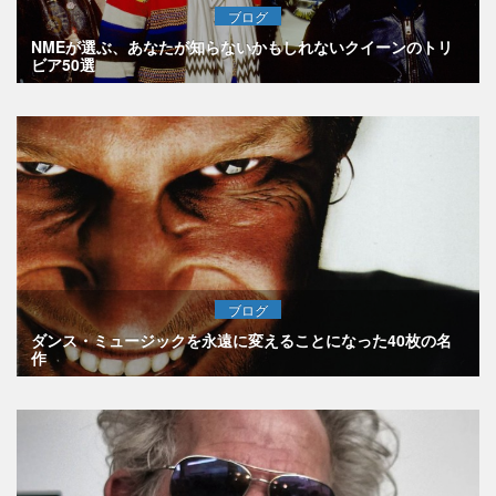
ブログ
NMEが選ぶ、あなたが知らないかもしれないクイーンのトリ
ビア50選
ブログ
ダンス・ミュージックを永遠に変えることになった40枚の名
作