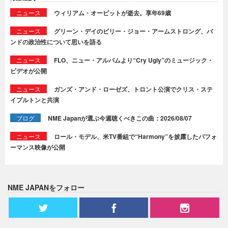
ニュース
ウィリアム・オービットが逝去。享年69歳
ニュース
グリーン・デイのビリー・ジョー・アームストロング、バ
ンドの政治性について思いを語る
ニュース
FLO、ニュー・アルバムより“Cry Ugly”のミュージック・
ビデオが公開
ニュース
ガンズ・アンド・ローゼズ、トロント公演でクリス・ステ
イプルトンと共演
ブログ
NME Japanが選ぶ今週聴くべきこの曲：2026/08/07
ニュース
ロール・モデル、米TV番組で“Harmony”を披露したパフォ
ーマンス映像が公開
NME JAPANをフォロー