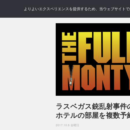
NEWS
REVIEWS
GAL
よりよいエクスペリエンスを提供するため、当ウェブサイトでは 
ラスベガス銃乱射事件
ホテルの部屋を複数予
2017.10.6 金曜日