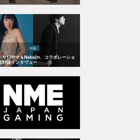
特集
・サワヤマ＆Nakajin、コラボレーショ
念対談インタヴュー