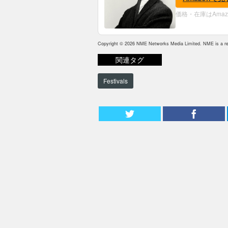
価格・在庫はAma
Copyright © 2026 NME Networks Media Limited. NME is a reg
関連タグ
Festivals