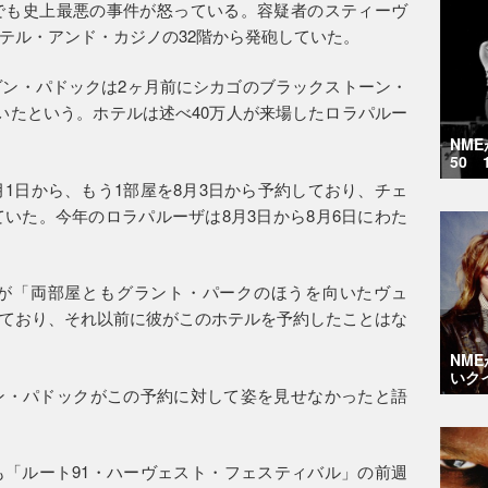
でも史上最悪の事件が怒っている。容疑者のスティーヴ
テル・アンド・カジノの32階から発砲していた。
ヴン・パドックは2ヶ月前にシカゴのブラックストーン・
いたという。ホテルは述べ40万人が来場したロラパルー
NM
50 
月1日から、もう1部屋を8月3日から予約しており、チェ
ていた。今年のロラパルーザは8月3日から8月6日にわた
クが「両部屋ともグラント・パークのほうを向いたヴュ
ており、それ以前に彼がこのホテルを予約したことはな
NM
いク
ン・パドックがこの予約に対して姿を見せなかったと語
「ルート91・ハーヴェスト・フェスティバル」の前週