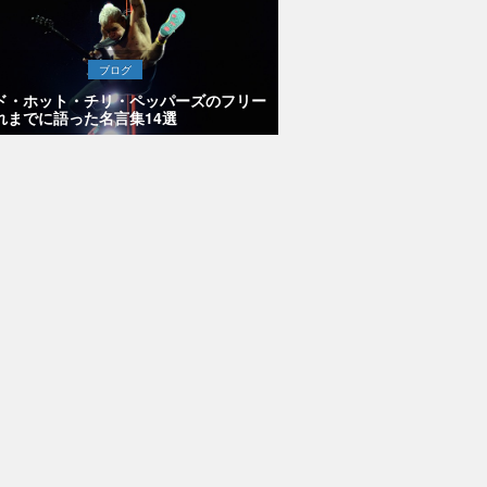
ブログ
ド・ホット・チリ・ペッパーズのフリー
れまでに語った名言集14選