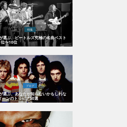
特集
Eが選ぶ、ビートルズ究極の名曲ベスト
1位〜10位
ブログ
Eが選ぶ、あなたが知らないかもしれな
イーンのトリビア50選