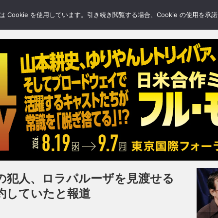
LERY
BLOGS
FEATURE
Cookie を使用しています。引き続き閲覧する場合、Cookie の使用を
の犯人、ロラパルーザを見渡せる
約していたと報道