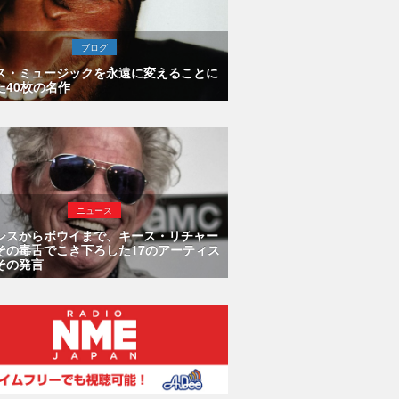
ブログ
ス・ミュージックを永遠に変えることに
た40枚の名作
ニュース
シスからボウイまで、キース・リチャー
その毒舌でこき下ろした17のアーティス
その発言