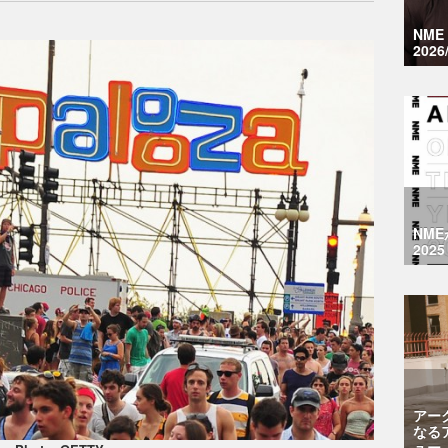
NM
2026
NM
2025
アー
なる
ュー