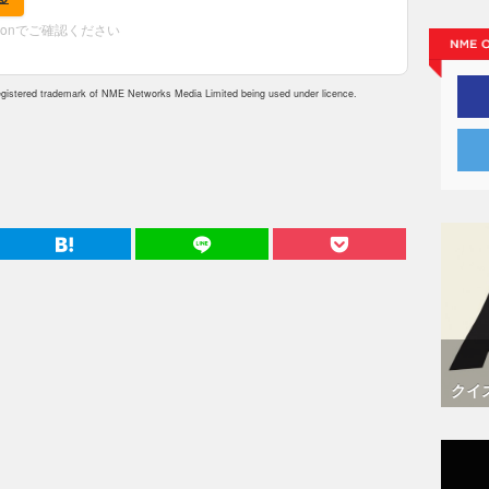
zonでご確認ください
istered trademark of NME Networks Media Limited being used under licence.
クイ