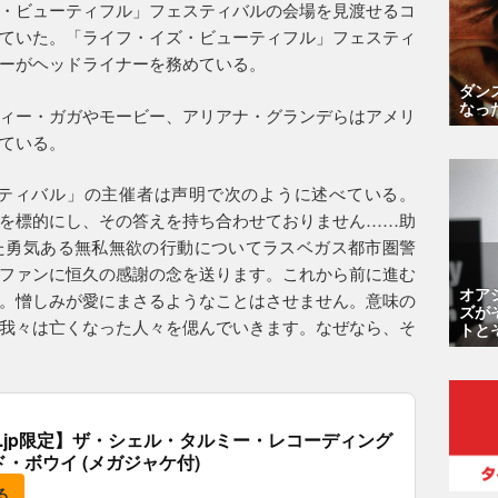
・ビューティフル」フェスティバルの会場を見渡せるコ
ていた。「ライフ・イズ・ビューティフル」フェスティ
ーがヘッドライナーを務めている。
ダン
なっ
ィー・ガガやモービー、アリアナ・グランデらはアメリ
ている。
スティバル」の主催者は声明で次のように述べている。
を標的にし、その答えを持ち合わせておりません……助
た勇気ある無私無欲の行動についてラスベガス都市圏警
ファンに恒久の感謝の念を送ります。これから前に進む
オア
。憎しみが愛にまさるようなことはさせません。意味の
ズが
我々は亡くなった人々を偲んでいきます。なぜなら、そ
トと
.co.jp限定】ザ・シェル・タルミー・レコーディング
ド・ボウイ (メガジャケ付)
る