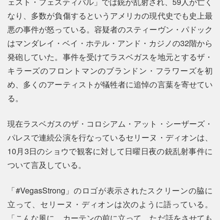
ェスト・フェスティバル」では銃が乱射され、59人が亡く
なり、多数が負傷するというアメリカの現代史でも史上最
悪の事件が怒っている。容疑者のスティーヴン・パドック
はマンダレイ・ベイ・ホテル・アンド・カジノの32階から
発砲していた。事件を受けてラスベガスを地元とするザ・
キラーズのフロントマンのブランドン・フラワーズを初
め、多くのアーティストが犠牲者に追悼の言葉を寄せてい
る。
現在ラスベガスのザ・コロシアム・アット・シーザーズ・
パレスで連続公演を行なっているセリーヌ・ディオンは、
10月3日のショウで観客に対して日曜日夜の銃乱射事件に
ついて言及している。
「#VegasStrong」のロゴが表示されたスクリーンの脇に
立って、セリーヌ・ディオンは次のように語っている。
「こんな風に、カーテンの前に立って、ただ話をさせても