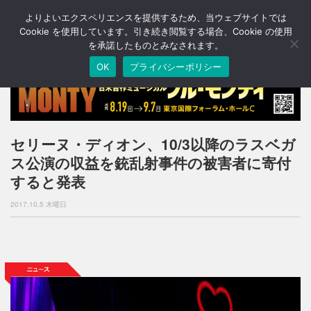
よりよいエクスペリエンスを提供するため、当ウェブサイトでは
T
o
Cookie を使用しています。引き続き閲覧する場合、Cookie の使用
g
を承諾したものとみなされます。
g
OK
プライバシーポリシー
l
e
n
a
v
i
セリーヌ・ディオン、10/3以降のラスベガ
g
ス公演の収益を銃乱射事件の被害者に寄付
a
t
すると発表
i
o
2017.10.5 木曜日
n