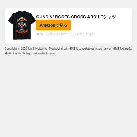
GUNS N’ ROSES CROSS ARCH Tシャツ
Amazonで見る
価格・在庫はAmazonでご確認ください
Copyright © 2026 NME Networks Media Limited. NME is a registered trademark of NME Networks
Media Limited being used under licence.