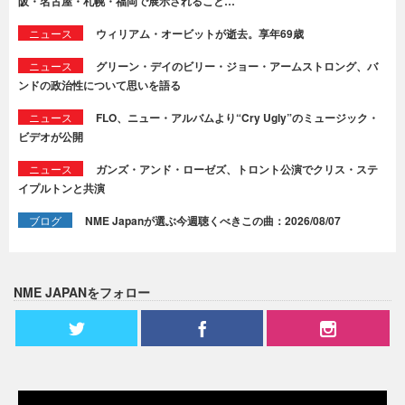
阪・名古屋・札幌・福岡で展示されること…
ニュース
ウィリアム・オービットが逝去。享年69歳
ニュース
グリーン・デイのビリー・ジョー・アームストロング、バ
ンドの政治性について思いを語る
ニュース
FLO、ニュー・アルバムより“Cry Ugly”のミュージック・
ビデオが公開
ニュース
ガンズ・アンド・ローゼズ、トロント公演でクリス・ステ
イプルトンと共演
ブログ
NME Japanが選ぶ今週聴くべきこの曲：2026/08/07
NME JAPANをフォロー