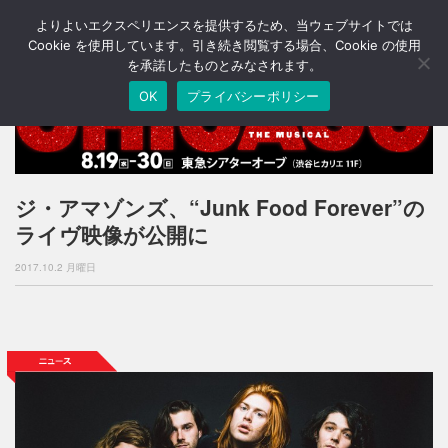
よりよいエクスペリエンスを提供するため、当ウェブサイトでは
T
o
Cookie を使用しています。引き続き閲覧する場合、Cookie の使用
g
を承諾したものとみなされます。
g
OK
プライバシーポリシー
l
e
n
a
v
i
ジ・アマゾンズ、“Junk Food Forever”の
g
ライヴ映像が公開に
a
t
2017.10.2 月曜日
i
o
n