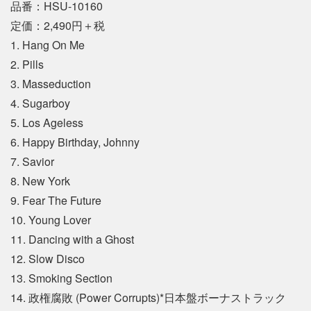
品番：HSU-10160
定価：2,490円＋税
1. Hang On Me
2. Pills
3. Masseduction
4. Sugarboy
5. Los Ageless
6. Happy Birthday, Johnny
7. Savior
8. New York
9. Fear The Future
10. Young Lover
11. Dancing with a Ghost
12. Slow Disco
13. Smoking Section
14. 政権腐敗 (Power Corrupts)*日本盤ボーナストラック