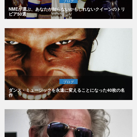
ブログ
NMEが選ぶ、あなたが知らないかもしれないクイーンのトリ
ビア50選
ブログ
ダンス・ミュージックを永遠に変えることになった40枚の名
作