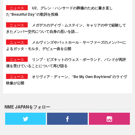
ニュース
U2、グレン・ハンサードの葬儀のために書き直し
た“Beautiful Day”の歌詞を投稿
ニュース
メガデスのデイヴ・ムステイン、キャリアの中で経験して
きたメンバー交代について自身の思いを語…
ニュース
メルヴィンズやバットホール・サーファーズのメンバーに
よるガッタ・モルタ、デビュー曲を公開
ニュース
リンプ・ビズキットのウェス・ボーランド、バンドが再評
価を受けていることについて再び語る
ニュース
オリヴィア・ディーン、“Be My Own Boyfriend”のライヴ
映像が公開
NME JAPANをフォロー