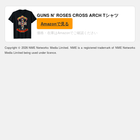
GUNS N’ ROSES CROSS ARCH Tシャツ
Amazonで見る
価格・在庫はAmazonでご確認ください
Copyright © 2026 NME Networks Media Limited. NME is a registered trademark of NME Networks
Media Limited being used under licence.