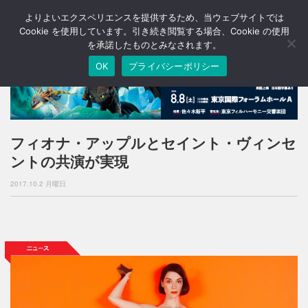
よりよいエクスペリエンスを提供するため、当ウェブサイトでは
T
o
Cookie を使用しています。引き続き閲覧する場合、Cookie の使用
g
を承諾したものとみなされます。
g
OK
プライバシーポリシー
l
e
n
a
v
i
フィオナ・アップルとセイント・ヴィンセ
g
ントの共演が実現
a
t
2017.10.2 月曜日
i
o
n