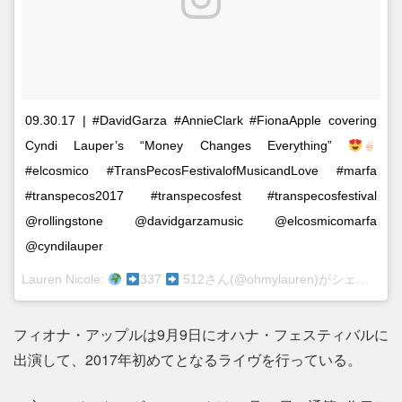
09.30.17 | #DavidGarza #AnnieClark #FionaApple covering
Cyndi Lauper’s “Money Changes Everything”
#elcosmico #TransPecosFestivalofMusicandLove #marfa
#transpecos2017 #transpecosfest #transpecosfestival
@rollingstone @davidgarzamusic @elcosmicomarfa
@cyndilauper
Lauren Nicole:
337
512さん(@ohmylauren)がシェアした投稿 –
フィオナ・アップルは9月9日にオハナ・フェスティバルに
出演して、2017年初めてとなるライヴを行っている。