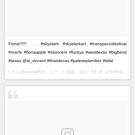
Fiona!!!!!! . . #skyelark #skyelarkart #transpecosfestival
#marfa #fionaapple #stvincent #fuckya #westtexas #bigbend
#texas @st_vincent #thisistexas #paleseptember #tidal
T.さん(@trixielaff)がシェアした投稿 –
2017 9月 30 10:58午後 PDT