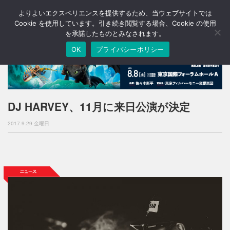
よりよいエクスペリエンスを提供するため、当ウェブサイトでは
T
o
Cookie を使用しています。引き続き閲覧する場合、Cookie の使用
g
を承諾したものとみなされます。
g
OK
プライバシーポリシー
l
e
n
a
v
i
DJ HARVEY、11月に来日公演が決定
g
a
2017.9.29 金曜日
t
i
o
n