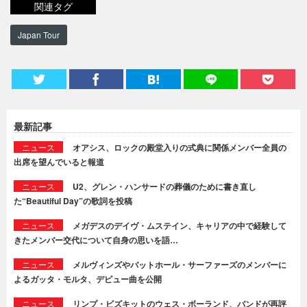
関連タグ
Japan Tour
最新記事
ニュース
オアシス、ロックの殿堂入りの式典に関係メンバー全員の
出席を望んでいると報道
ニュース
U2、グレン・ハンサードの葬儀のために書き直し
た“Beautiful Day”の歌詞を投稿
ニュース
メガデスのデイヴ・ムステイン、キャリアの中で経験して
きたメンバー交代について自身の思いを語…
ニュース
メルヴィンズやバットホール・サーファーズのメンバーに
よるガッタ・モルタ、デビュー曲を公開
ニュース
リンプ・ビズキットのウェス・ボーランド、バンドが再評