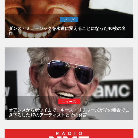
ブログ
ダンス・ミュージックを永遠に変えることになった40枚の名
作
ニュース
オアシスからボウイまで、キース・リチャーズがその毒舌でこ
き下ろした17のアーティストとその発言