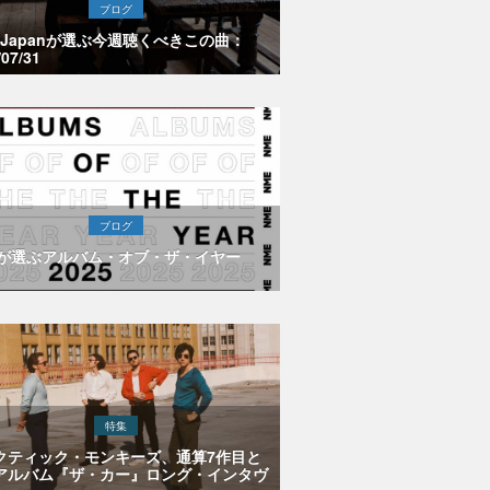
ブログ
E Japanが選ぶ今週聴くべきこの曲：
/07/31
ブログ
Eが選ぶアルバム・オブ・ザ・イヤー
特集
クティック・モンキーズ、通算7作目と
アルバム『ザ・カー』ロング・インタヴ