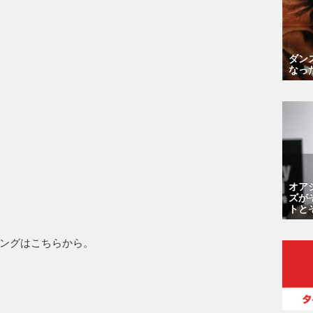
ダン
なっ
オア
ズが
トと
ングはこちらから。