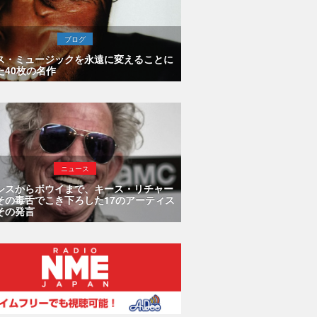
ブログ
ス・ミュージックを永遠に変えることに
た40枚の名作
ニュース
シスからボウイまで、キース・リチャー
その毒舌でこき下ろした17のアーティス
その発言