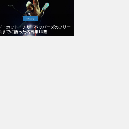
ブログ
ド・ホット・チリ・ペッパーズのフリー
れまでに語った名言集14選