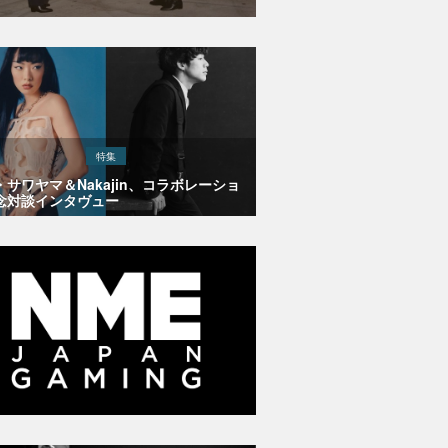
特集
・サワヤマ＆Nakajin、コラボレーショ
念対談インタヴュー