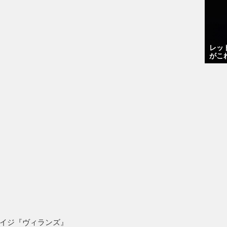
レッ
がこ
イジ『ヴィランズ』