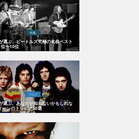
特集
Eが選ぶ、ビートルズ究極の名曲ベスト
1位〜10位
ブログ
Eが選ぶ、あなたが知らないかもしれな
イーンのトリビア50選