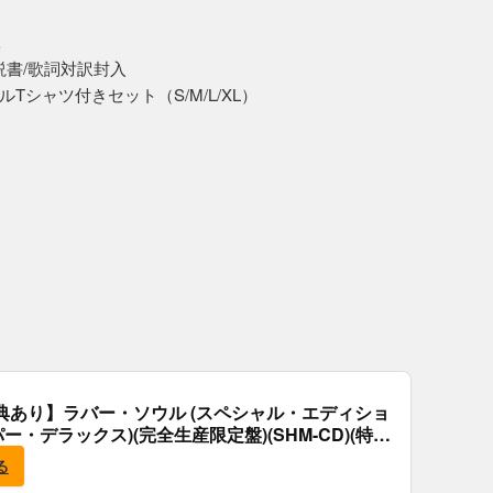
E
説書/歌詞対訳封入
シャツ付きセット（S/M/L/XL）
典あり】ラバー・ソウル (スペシャル・エディショ
パー・デラックス)(完全生産限定盤)(SHM-CD)(特
付)
る