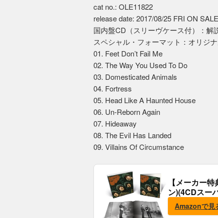
cat no.: OLE11822
release date: 2017/08/25 FRI ON SAL
国内盤CD（スリーヴケース付）：解
スペシャル・フォーマット：オリジナルT
01. Feet Don’t Fail Me
02. The Way You Used To Do
03. Domesticated Animals
04. Fortress
05. Head Like A Haunted House
06. Un-Reborn Again
07. Hideaway
08. The Evil Has Landed
09. Villains Of Circumstance
【メーカー特
ン)(4CDスー
典:B2ポスター
Amazonで見