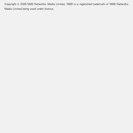
Copyright © 2026 NME Networks Media Limited. NME is a registered trademark of NME Networks
Media Limited being used under licence.