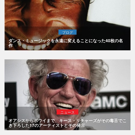
ブログ
ダンス・ミュージックを永遠に変えることになった40枚の名
作
ニュース
オアシスからボウイまで、キース・リチャーズがその毒舌でこ
き下ろした17のアーティストとその発言