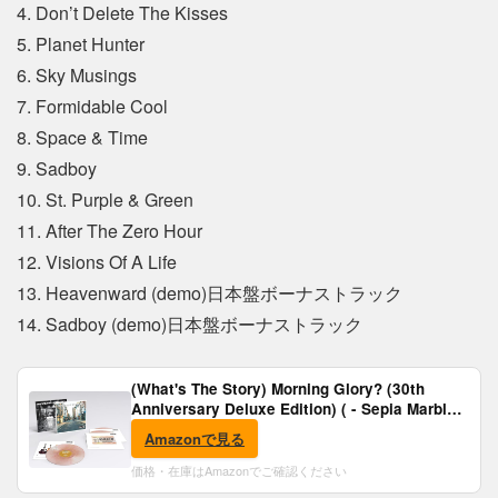
4. Don’t Delete The Kisses
5. Planet Hunter
6. Sky Musings
7. Formidable Cool
8. Space & Time
9. Sadboy
10. St. Purple & Green
11. After The Zero Hour
12. Visions Of A Life
13. Heavenward (demo)日本盤ボーナストラック
14. Sadboy (demo)日本盤ボーナストラック
(What's The Story) Morning Glory? (30th
Anniversary Deluxe Edition) ( - Sepia Marble
Vinyl) [Analog]
Amazonで見る
価格・在庫はAmazonでご確認ください