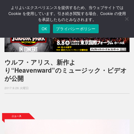
よりよいエクスペリエンスを提供するため、当ウェブサイトでは
T
o
Cookie を使用しています。引き続き閲覧する場合、Cookie の使用
g
を承諾したものとみなされます。
g
OK
プライバシーポリシー
l
e
n
a
v
i
ウルフ・アリス、新作よ
g
り“Heavenward”のミュージック・ビデオ
a
t
が公開
i
o
2017.9.26 火曜日
n