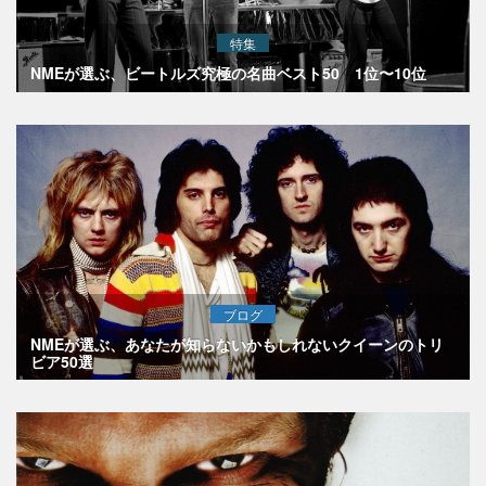
特集
NMEが選ぶ、ビートルズ究極の名曲ベスト50 1位〜10位
ブログ
NMEが選ぶ、あなたが知らないかもしれないクイーンのトリ
ビア50選