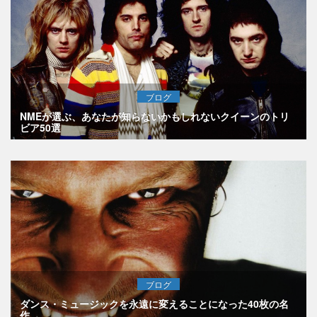
ブログ
NMEが選ぶ、あなたが知らないかもしれないクイーンのトリ
ビア50選
ブログ
ダンス・ミュージックを永遠に変えることになった40枚の名
作