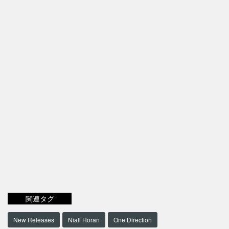
関連タグ
New Releases
Niall Horan
One Direction