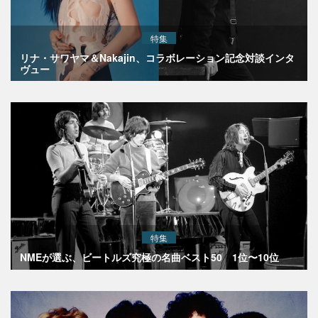
特集
リナ・サワヤマ＆Nakajin、コラボレーション記念対談インタ
ヴュー
特集
NMEが選ぶ、ビートルズ究極の名曲ベスト50 1位〜10位