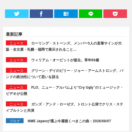
最新記事
ニュース
ローリング・ストーンズ、メンバー3人の直筆サインが大
阪・名古屋・札幌・福岡で展示されること…
ニュース
ウィリアム・オービットが逝去。享年69歳
ニュース
グリーン・デイのビリー・ジョー・アームストロング、バ
ンドの政治性について思いを語る
ニュース
FLO、ニュー・アルバムより“Cry Ugly”のミュージック・
ビデオが公開
ニュース
ガンズ・アンド・ローゼズ、トロント公演でクリス・ステ
イプルトンと共演
ブログ
NME Japanが選ぶ今週聴くべきこの曲：2026/08/07