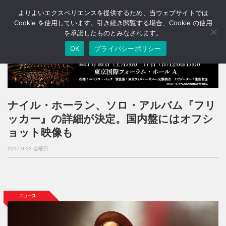
よりよいエクスペリエンスを提供するため、当ウェブサイトでは
T
o
Cookie を使用しています。引き続き閲覧する場合、Cookie の使用
g
を承諾したものとみなされます。
g
OK
プライバシーポリシー
l
e
n
a
v
i
ナイル・ホーラン、ソロ・アルバム『フリ
g
ッカー』の詳細が決定。国内盤にはオフシ
a
t
ョット映像も
i
o
2017.9.22 金曜日
n