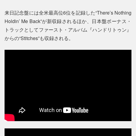
来日記念盤には全米最高位6位を記録した“There’s Nothing
Holdin’ Me Back”が新収録されるほか、日本盤ボーナス・
トラックとしてファースト・アルバム『ハンドリトゥン』
からの“Stitches”も収録される。