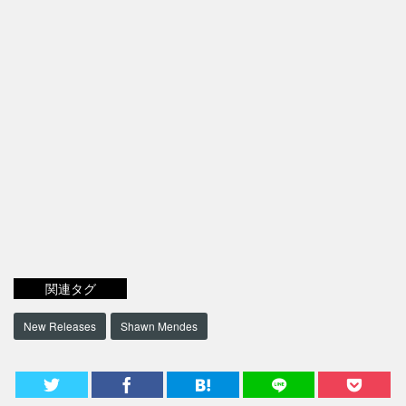
関連タグ
New Releases
Shawn Mendes