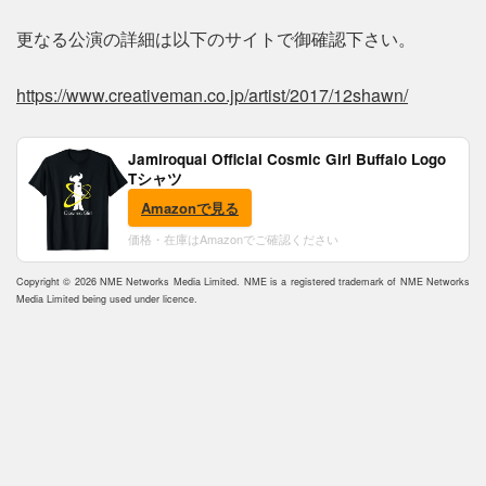
更なる公演の詳細は以下のサイトで御確認下さい。
https://www.creativeman.co.jp/artist/2017/12shawn/
Jamiroquai Official Cosmic Girl Buffalo Logo
Tシャツ
Amazonで見る
価格・在庫はAmazonでご確認ください
Copyright © 2026 NME Networks Media Limited. NME is a registered trademark of NME Networks
Media Limited being used under licence.