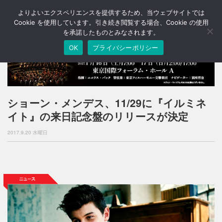
よりよいエクスペリエンスを提供するため、当ウェブサイトでは
T
o
Cookie を使用しています。引き続き閲覧する場合、Cookie の使用
g
を承諾したものとみなされます。
g
OK
プライバシーポリシー
l
e
n
a
v
i
ショーン・メンデス、11/29に『イルミネ
g
イト』の来日記念盤のリリースが決定
a
t
2017.9.20 水曜日
i
o
n