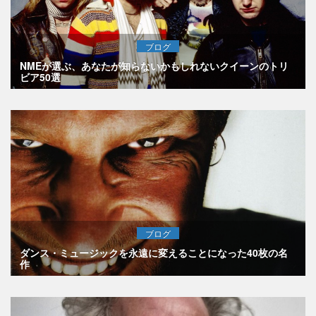
ブログ
NMEが選ぶ、あなたが知らないかもしれないクイーンのトリ
ビア50選
ブログ
ダンス・ミュージックを永遠に変えることになった40枚の名
作