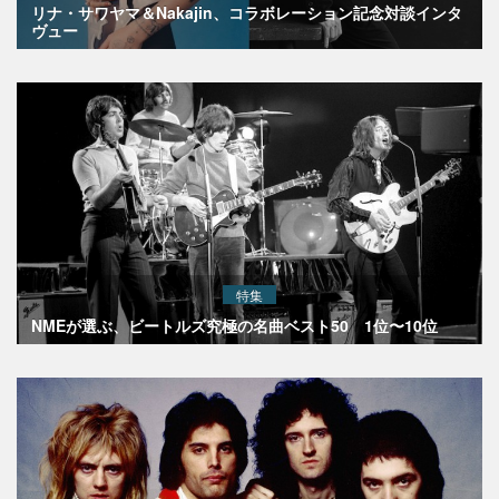
リナ・サワヤマ＆Nakajin、コラボレーション記念対談インタ
ヴュー
特集
NMEが選ぶ、ビートルズ究極の名曲ベスト50 1位〜10位