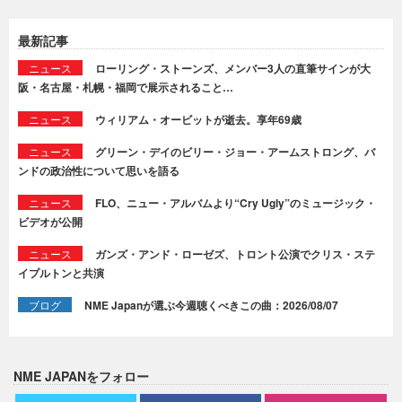
最新記事
ニュース
ローリング・ストーンズ、メンバー3人の直筆サインが大
阪・名古屋・札幌・福岡で展示されること…
ニュース
ウィリアム・オービットが逝去。享年69歳
ニュース
グリーン・デイのビリー・ジョー・アームストロング、バ
ンドの政治性について思いを語る
ニュース
FLO、ニュー・アルバムより“Cry Ugly”のミュージック・
ビデオが公開
ニュース
ガンズ・アンド・ローゼズ、トロント公演でクリス・ステ
イプルトンと共演
ブログ
NME Japanが選ぶ今週聴くべきこの曲：2026/08/07
NME JAPANをフォロー