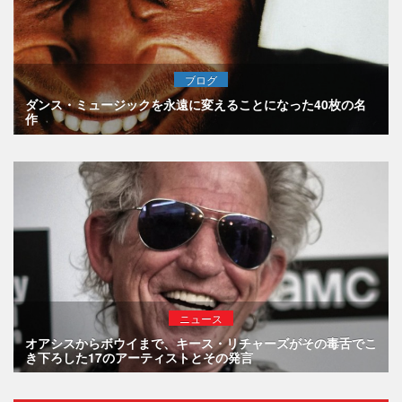
ブログ
ダンス・ミュージックを永遠に変えることになった40枚の名
作
ニュース
オアシスからボウイまで、キース・リチャーズがその毒舌でこ
き下ろした17のアーティストとその発言