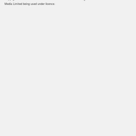
Media Limited being used under licence.