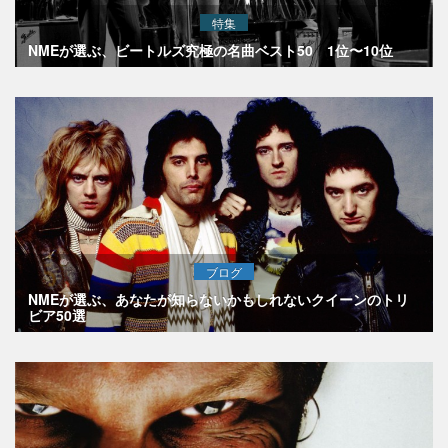
特集
NMEが選ぶ、ビートルズ究極の名曲ベスト50 1位〜10位
ブログ
NMEが選ぶ、あなたが知らないかもしれないクイーンのトリ
ビア50選