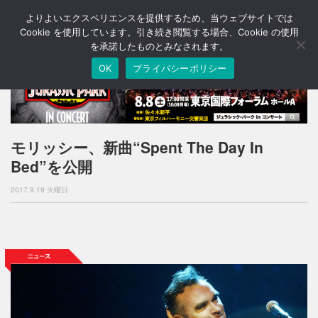
よりよいエクスペリエンスを提供するため、当ウェブサイトでは
T
o
Cookie を使用しています。引き続き閲覧する場合、Cookie の使用
g
を承諾したものとみなされます。
g
OK
プライバシーポリシー
l
e
n
a
v
i
モリッシー、新曲“Spent The Day In
g
Bed”を公開
a
t
2017.9.19 火曜日
i
o
n