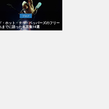
ブログ
ド・ホット・チリ・ペッパーズのフリー
れまでに語った名言集14選