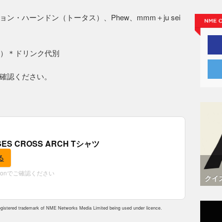
・ハーンドン（トータス）、Phew、mmm＋ju sei
当日）＊ドリンク代別
確認ください。
OSES CROSS ARCH Tシャツ
る
zonでご確認ください
クイ
istered trademark of NME Networks Media Limited being used under licence.