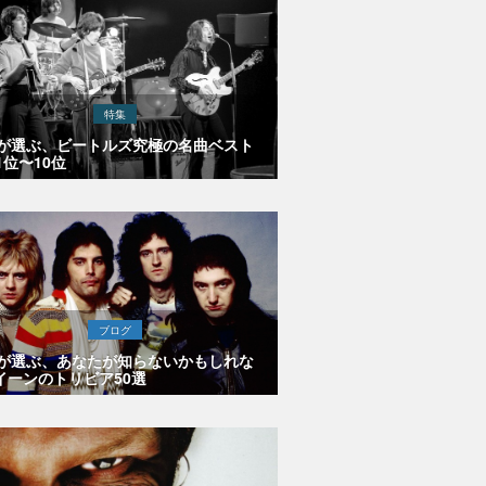
特集
Eが選ぶ、ビートルズ究極の名曲ベスト
1位〜10位
ブログ
Eが選ぶ、あなたが知らないかもしれな
イーンのトリビア50選