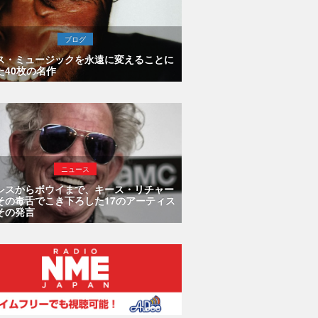
ブログ
ス・ミュージックを永遠に変えることに
た40枚の名作
ニュース
シスからボウイまで、キース・リチャー
その毒舌でこき下ろした17のアーティス
その発言