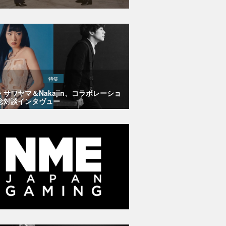
特集
・サワヤマ＆Nakajin、コラボレーショ
念対談インタヴュー