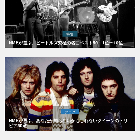
特集
NMEが選ぶ、ビートルズ究極の名曲ベスト50 1位〜10位
ブログ
NMEが選ぶ、あなたが知らないかもしれないクイーンのトリ
ビア50選