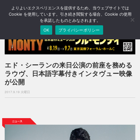
よりよいエクスペリエンスを提供するため、当ウェブサイトでは
T
o
Cookie を使用しています。引き続き閲覧する場合、Cookie の使用
g
を承諾したものとみなされます。
g
OK
プライバシーポリシー
l
e
n
a
v
i
エド・シーランの来日公演の前座を務める
g
ラウヴ、日本語字幕付きインタヴュー映像
a
t
が公開
i
o
2017.9.19 火曜日
n