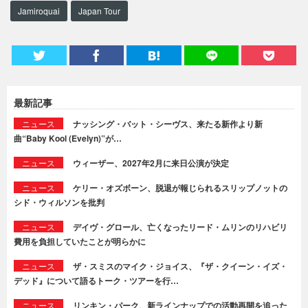
Jamiroquai
Japan Tour
最新記事
ニュース
ナッシング・バット・シーヴス、来たる新作より新
曲“Baby Kool (Evelyn)”が…
ニュース
ウィーザー、2027年2月に来日公演が決定
ニュース
ケリー・オズボーン、脱退が報じられるスリップノットの
シド・ウィルソンを批判
ニュース
デイヴ・グロール、亡くなったリード・ムリンのリハビリ
費用を負担していたことが明らかに
ニュース
ザ・スミスのマイク・ジョイス、『ザ・クイーン・イズ・
デッド』について語るトーク・ツアーを行…
ニュース
リンキン・パーク、新ラインナップでの活動再開を追った