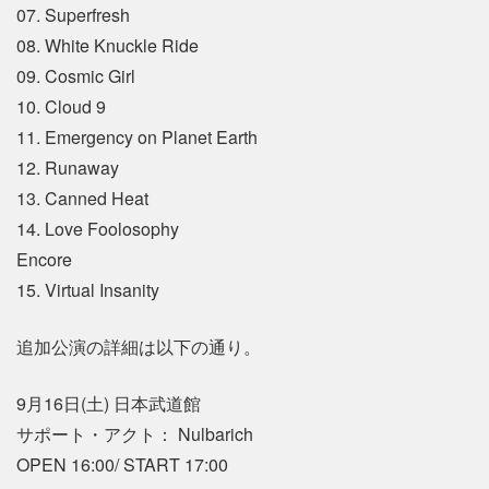
07. Superfresh
08. White Knuckle Ride
09. Cosmic Girl
10. Cloud 9
11. Emergency on Planet Earth
12. Runaway
13. Canned Heat
14. Love Foolosophy
Encore
15. Virtual Insanity
追加公演の詳細は以下の通り。
9月16日(土) 日本武道館
サポート・アクト： Nulbarich
OPEN 16:00/ START 17:00