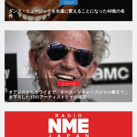
ブログ
ダンス・ミュージックを永遠に変えることになった40枚の名
作
ニュース
オアシスからボウイまで、キース・リチャーズがその毒舌でこ
き下ろした17のアーティストとその発言