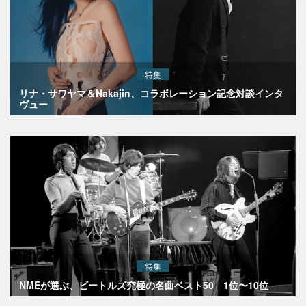
特集
リナ・サワヤマ＆Nakajin、コラボレーション記念対談インタ
ヴュー
特集
NMEが選ぶ、ビートルズ究極の名曲ベスト50 1位〜10位