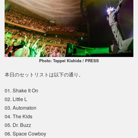
Photo: Teppei Kishida / PRESS
本日のセットリストは以下の通り。
01. Shake It On
02. Little L
03. Automaton
04. The Kids
05. Dr. Buzz
06. Space Cowboy