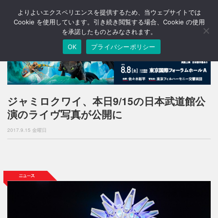
よりよいエクスペリエンスを提供するため、当ウェブサイトでは
T
o
Cookie を使用しています。引き続き閲覧する場合、Cookie の使用
g
を承諾したものとみなされます。
g
OK
プライバシーポリシー
l
e
n
a
v
i
ジャミロクワイ、本日9/15の日本武道館公
g
演のライヴ写真が公開に
a
t
2017.9.15 金曜日
i
o
n