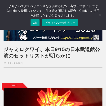
よりよいエクスペリエンスを提供するため、当ウェブサイトでは
T
o
Cookie を使用しています。引き続き閲覧する場合、Cookie の使用
g
を承諾したものとみなされます。
g
OK
プライバシーポリシー
l
e
n
a
v
i
ジャミロクワイ、本日9/15の日本武道館公
g
演のセットリストが明らかに
a
t
2017.9.15 金曜日
i
o
n