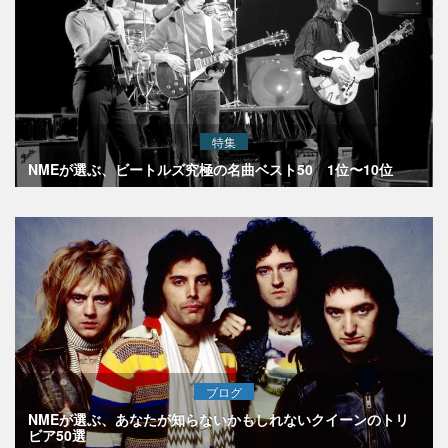
特集
NMEが選ぶ、ビートルズ究極の名曲ベスト50 1位〜10位
ブログ
NMEが選ぶ、あなたが知らないかもしれないクイーンのトリ
ビア50選