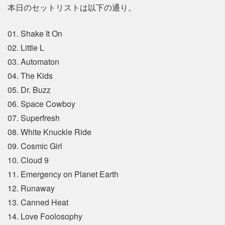
本日のセットリストは以下の通り。
01. Shake It On
02. Little L
03. Automaton
04. The Kids
05. Dr. Buzz
06. Space Cowboy
07. Superfresh
08. White Knuckle Ride
09. Cosmic Girl
10. Cloud 9
11. Emergency on Planet Earth
12. Runaway
13. Canned Heat
14. Love Foolosophy