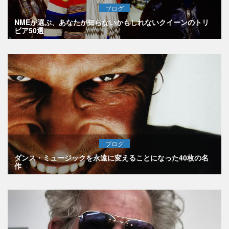
ブログ
NMEが選ぶ、あなたが知らないかもしれないクイーンのトリ
ビア50選
ブログ
ダンス・ミュージックを永遠に変えることになった40枚の名
作