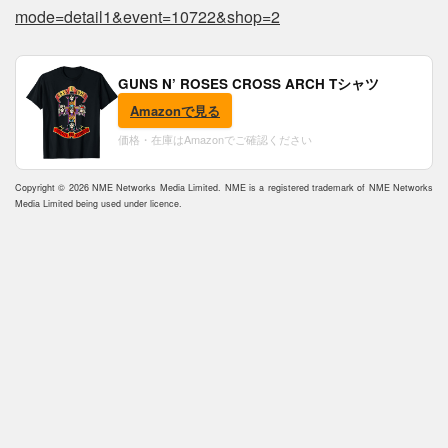
mode=detail1&event=10722&shop=2
GUNS N’ ROSES CROSS ARCH Tシャツ
Amazonで見る
価格・在庫はAmazonでご確認ください
Copyright © 2026 NME Networks Media Limited. NME is a registered trademark of NME Networks
Media Limited being used under licence.