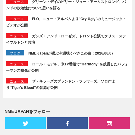
ニュース
グリーン・デイのビリー・ジョー・アームストロング、バ
ンドの政治性について思いを語る
ニュース
FLO、ニュー・アルバムより“Cry Ugly”のミュージック・
ビデオが公開
ニュース
ガンズ・アンド・ローゼズ、トロント公演でクリス・ステ
イプルトンと共演
ブログ
NME Japanが選ぶ今週聴くべきこの曲：2026/08/07
ニュース
ロール・モデル、米TV番組で“Harmony”を披露したパフォ
ーマンス映像が公開
ニュース
ザ・キラーズのブランドン・フラワーズ、ソロ作よ
り“Tiger's Blood”の音源が公開
NME JAPANをフォロー