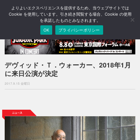
よりよいエクスペリエンスを提供するため、当ウェブサイトでは
T
o
Cookie を使用しています。引き続き閲覧する場合、Cookie の使用
g
を承諾したものとみなされます。
g
OK
プライバシーポリシー
l
e
n
a
v
i
デヴィッド・Ｔ．ウォーカー、2018年1月
g
に来日公演が決定
a
t
2017.9.15 金曜日
i
o
n