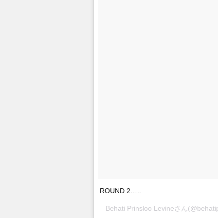
ROUND 2…..
Behati Prinsloo Levineさん(@be