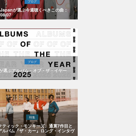
ブログ
E Japanが選ぶ今週聴くべきこの曲：
/08/07
ブログ
Eが選ぶアルバム・オブ・ザ・イヤー
特集
クティック・モンキーズ、通算7作目と
アルバム『ザ・カー』ロング・インタヴ