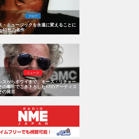
ブログ
ス・ミュージックを永遠に変えることに
た40枚の名作
ニュース
シスからボウイまで、キース・リチャー
その毒舌でこき下ろした17のアーティス
その発言