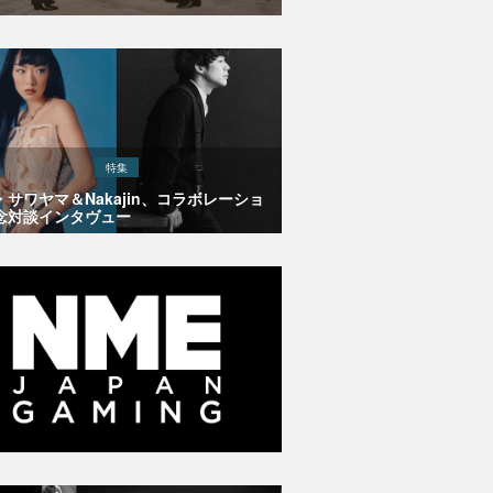
特集
・サワヤマ＆Nakajin、コラボレーショ
念対談インタヴュー