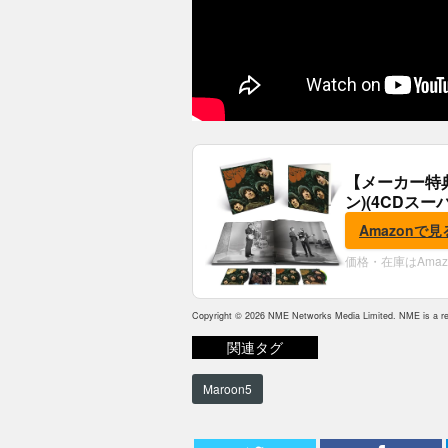
【メーカー特
ン)(4CDスー
典:B2ポスター
Amazonで見
価格・在庫はAma
Copyright © 2026 NME Networks Media Limited. NME is a reg
関連タグ
Maroon5