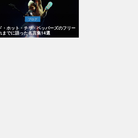
ブログ
ド・ホット・チリ・ペッパーズのフリー
れまでに語った名言集14選