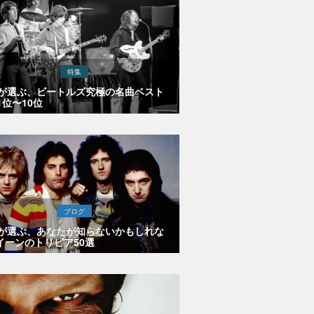
特集
Eが選ぶ、ビートルズ究極の名曲ベスト
1位〜10位
ブログ
Eが選ぶ、あなたが知らないかもしれな
イーンのトリビア50選