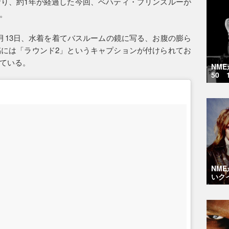
り、約1年が経過した今回、ベハティ・プリンスルーが
。
月13日、水着を着てバスルームの鏡に写る、お腹の膨ら
には「ラウンド2」というキャプションが付けられてお
ている。
NM
50 
NM
いク