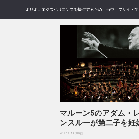
NEWS
REVIEWS
GAL
よりよいエクスペリエンスを提供するため、当ウェブサイトでは 
マルーン5のアダム・
ンスルーが第二子を妊
2017.9.14 木曜日