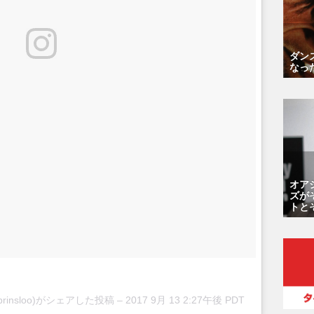
ダン
なっ
オア
ズが
トと
hatiprinsloo)がシェアした投稿 –
2017 9月 13 2:27午後 PDT