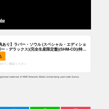
典あり】ラバー・ソウル (スペシャル・エディショ
パー・デラックス)(完全生産限定盤)(SHM-CD)(特
付)
る
zonでご確認ください
istered trademark of NME Networks Media Limited being used under licence.