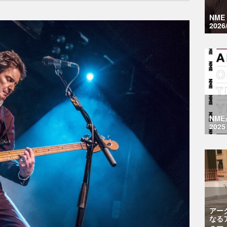
NM
2026
NM
2025
アー
なる
ュー