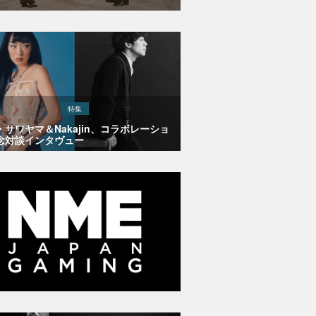
特集
・サワヤマ＆Nakajin、コラボレーショ
念対談インタヴュー