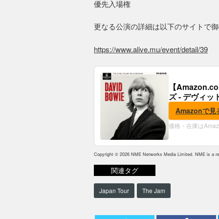
優先入場権
更なる公演の詳細は以下のサイトで御
https://www.alive.mu/event/detail/39
【Amazon
ズ - デヴィッ
Amazonで見
価格・在庫はAma
Copyright © 2026 NME Networks Media Limited. NME is a reg
関連タグ
Japan Tour
The Jam