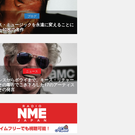
ブログ
ス・ミュージックを永遠に変えることに
た40枚の名作
ニュース
シスからボウイまで、キース・リチャー
その毒舌でこき下ろした17のアーティス
その発言