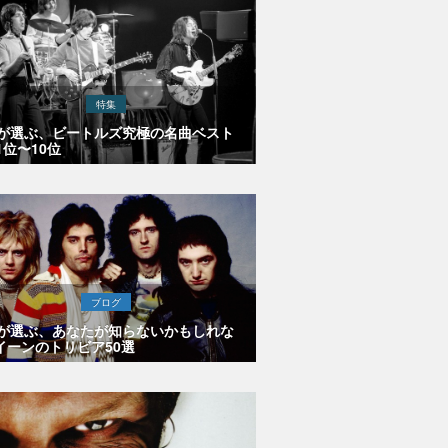
特集
Eが選ぶ、ビートルズ究極の名曲ベスト
1位〜10位
ブログ
Eが選ぶ、あなたが知らないかもしれな
イーンのトリビア50選