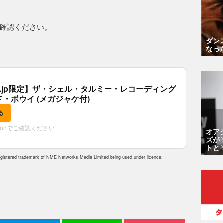
確認ください。
ダン
なっ
.co.jp限定】ザ・シェル・タルミー・レコーディング
ド・ボウイ (メガジャケ付)
る
zonでご確認ください
オア
ズが
トと
istered trademark of NME Networks Media Limited being used under licence.