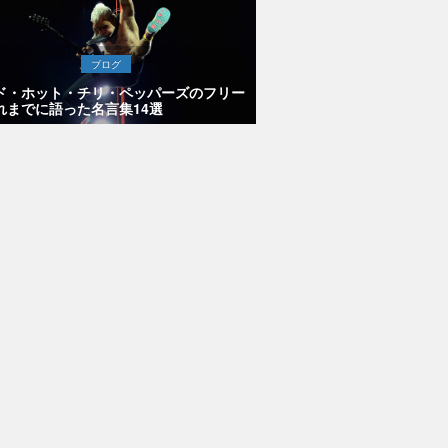
ブログ
ド・ホット・チリ・ペッパーズのフリー
れまでに語った名言集14選