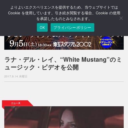
よりよいエクスペリエンスを提供するため、当ウェブサイトでは
T
o
Cookie を使用しています。引き続き閲覧する場合、Cookie の使用
g
を承諾したものとみなされます。
g
OK
プライバシーポリシー
l
e
n
a
v
i
ラナ・デル・レイ、“White Mustang”のミ
g
ュージック・ビデオを公開
a
t
2017.9.14 木曜日
i
o
n