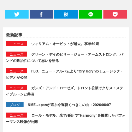
最新記事
ニュース
ウィリアム・オービットが逝去。享年69歳
ニュース
グリーン・デイのビリー・ジョー・アームストロング、バ
ンドの政治性について思いを語る
ニュース
FLO、ニュー・アルバムより“Cry Ugly”のミュージック・
ビデオが公開
ニュース
ガンズ・アンド・ローゼズ、トロント公演でクリス・ステ
イプルトンと共演
ブログ
NME Japanが選ぶ今週聴くべきこの曲：2026/08/07
ニュース
ロール・モデル、米TV番組で“Harmony”を披露したパフォ
ーマンス映像が公開