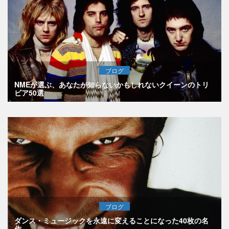
ブログ
NMEが選ぶ、あなたが知らないかもしれないクイーンのトリ
ビア50選
ブログ
ダンス・ミュージックを永遠に変えることになった40枚の名
作