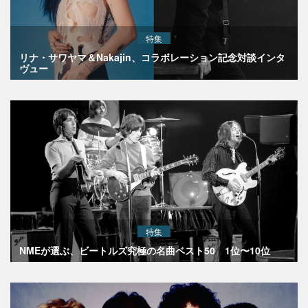
特集
リナ・サワヤマ＆Nakajin、コラボレーション記念対談インタ
ヴュー
特集
NMEが選ぶ、ビートルズ究極の名曲ベスト50 1位〜10位