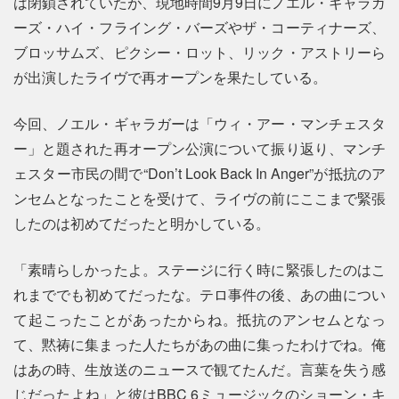
は閉鎖されていたが、現地時間9月9日にノエル・ギャラガ
ーズ・ハイ・フライング・バーズやザ・コーティナーズ、
ブロッサムズ、ピクシー・ロット、リック・アストリーら
が出演したライヴで再オープンを果たしている。
今回、ノエル・ギャラガーは「ウィ・アー・マンチェスタ
ー」と題された再オープン公演について振り返り、マンチ
ェスター市民の間で“Don’t Look Back In Anger”が抵抗のア
ンセムとなったことを受けて、ライヴの前にここまで緊張
したのは初めてだったと明かしている。
「素晴らしかったよ。ステージに行く時に緊張したのはこ
れまででも初めてだったな。テロ事件の後、あの曲につい
て起こったことがあったからね。抵抗のアンセムとなっ
て、黙祷に集まった人たちがあの曲に集ったわけでね。俺
はあの時、生放送のニュースで観てたんだ。言葉を失う感
じだったよね」と彼はBBC 6ミュージックのショーン・キ