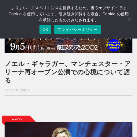
よりよいエクスペリエンスを提供するため、当ウェブサイトでは
T
o
Cookie を使用しています。引き続き閲覧する場合、Cookie の使用
g
を承諾したものとみなされます。
g
OK
プライバシーポリシー
l
e
n
a
v
i
ノエル・ギャラガー、マンチェスター・ア
g
リーナ再オープン公演での心境について語
a
t
る
i
o
2017.9.12 火曜日
n