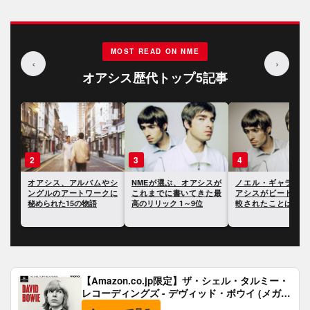
MOST READ ON NME
‹
›
オアシス歴代トップ5記事
3
4
5
やシ
NMEが選ぶ、オアシスが
ノエル・ギャラガー、オ
ポール・マッカー
クに
これまでに書いてきた最
アシスがビートルズと比
ー、オアシスのキャ
高のリリック 1～9位
較されたことは「きまり
における最大の過ち
が悪かった」と語る
いて語る
【Amazon.co.jp限定】ザ・シェル・タルミー・
レコーディングズ - デヴィッド・ボウイ (メガジ
ャケ付)