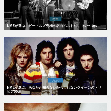
特集
NMEが選ぶ、ビートルズ究極の名曲ベスト50 1位〜10位
ブログ
NMEが選ぶ、あなたが知らないかもしれないクイーンのトリ
ビア50選