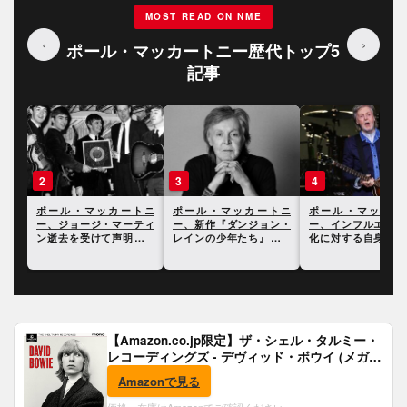
MOST READ ON NME
‹
›
ポール・マッカートニー歴代トップ5
記事
2
3
4
トニ
ポール・マッカートニ
ポール・マッカートニ
ポール・マッカー
過ご
ー、ジョージ・マーティ
ー、新作『ダンジョン・
ー、インフルエンサ
る
ン逝去を受けて声明を発
レインの少年たち』につ
化に対する自身の見
表。全文訳を掲載
いて語った最新インタヴ
語る
ュー
【Amazon.co.jp限定】ザ・シェル・タルミー・
レコーディングズ - デヴィッド・ボウイ (メガジ
ャケ付)
Amazonで見る
価格・在庫はAmazonでご確認ください