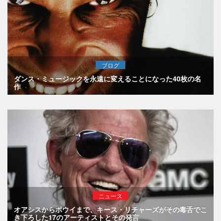
ブログ
ダンス・ミュージックを永遠に変えることになった40枚の名
作
ニュース
オアシスからボウイまで、キース・リチャーズがその毒舌でこ
き下ろした17のアーティストとその発言