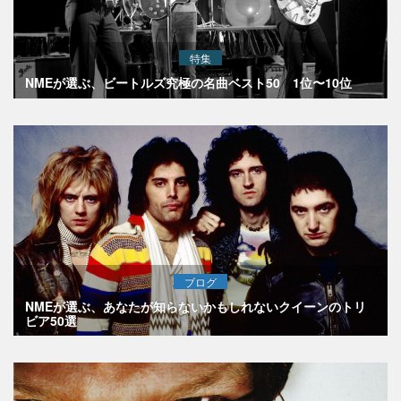
特集
NMEが選ぶ、ビートルズ究極の名曲ベスト50 1位〜10位
ブログ
NMEが選ぶ、あなたが知らないかもしれないクイーンのトリ
ビア50選