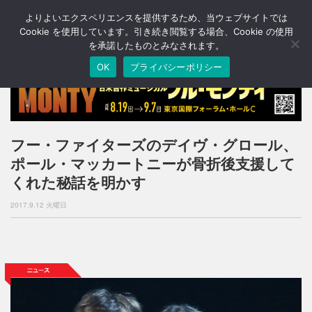
よりよいエクスペリエンスを提供するため、当ウェブサイトでは
T
o
Cookie を使用しています。引き続き閲覧する場合、Cookie の使用
g
を承諾したものとみなされます。
g
OK
プライバシーポリシー
l
e
n
a
v
i
フー・ファイターズのデイヴ・グロール、
g
ポール・マッカートニーが骨折後支援して
a
t
くれた秘話を明かす
i
o
2017.9.12 火曜日
n