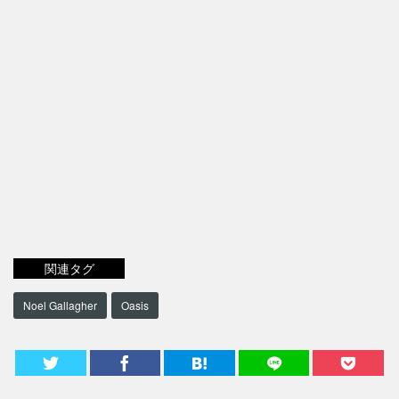
関連タグ
Noel Gallagher
Oasis