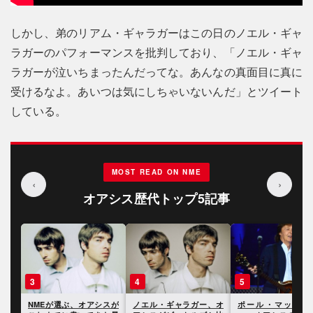
しかし、弟のリアム・ギャラガーはこの日のノエル・ギャ
ラガーのパフォーマンスを批判しており、「ノエル・ギャ
ラガーが泣いちまったんだってな。あんなの真面目に真に
受けるなよ。あいつは気にしちゃいないんだ」とツイート
している。
MOST READ ON NME
‹
›
オアシス歴代トップ5記事
3
4
5
やシ
NMEが選ぶ、オアシスが
ノエル・ギャラガー、オ
ポール・マッカー