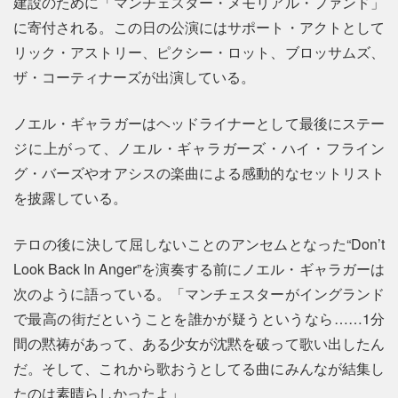
建設のために「マンチェスター・メモリアル・ファンド」
に寄付される。この日の公演にはサポート・アクトとして
リック・アストリー、ピクシー・ロット、ブロッサムズ、
ザ・コーティナーズが出演している。
ノエル・ギャラガーはヘッドライナーとして最後にステー
ジに上がって、ノエル・ギャラガーズ・ハイ・フライン
グ・バーズやオアシスの楽曲による感動的なセットリスト
を披露している。
テロの後に決して屈しないことのアンセムとなった“Don’t
Look Back In Anger”を演奏する前にノエル・ギャラガーは
次のように語っている。「マンチェスターがイングランド
で最高の街だということを誰かが疑うというなら……1分
間の黙祷があって、ある少女が沈黙を破って歌い出したん
だ。そして、これから歌おうとしてる曲にみんなが結集し
たのは素晴らしかったよ」