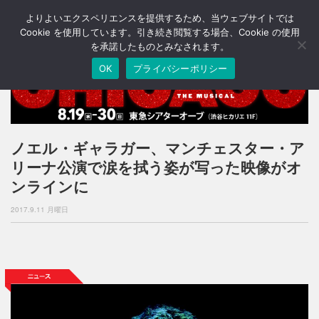
よりよいエクスペリエンスを提供するため、当ウェブサイトでは
T
o
Cookie を使用しています。引き続き閲覧する場合、Cookie の使用
g
を承諾したものとみなされます。
g
OK
プライバシーポリシー
l
e
n
a
v
i
ノエル・ギャラガー、マンチェスター・ア
g
リーナ公演で涙を拭う姿が写った映像がオ
a
t
ンラインに
i
o
2017.9.11 月曜日
n