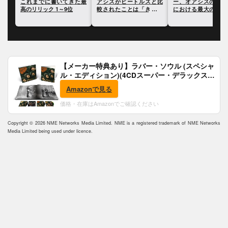
クに
これまでに書いてきた最
アシスがビートルズと比
ー、オアシスのキャ
高のリリック 1～9位
較されたことは「きまり
における最大の過ち
が悪かった」と語る
いて語る
【メーカー特典あり】ラバー・ソウル (スペシャ
ル・エディション)(4CDスーパー・デラックス)
(完全生産限定盤)(SHM-CD)(特典:B2ポスター付)
Amazonで見る
価格・在庫はAmazonでご確認ください
Copyright © 2026 NME Networks Media Limited. NME is a registered trademark of NME Networks
Media Limited being used under licence.