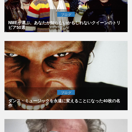
ブログ
NMEが選ぶ、あなたが知らないかもしれないクイーンのトリ
ビア50選
ブログ
ダンス・ミュージックを永遠に変えることになった40枚の名
作