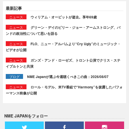
最新記事
ニュース
ウィリアム・オービットが逝去。享年69歳
ニュース
グリーン・デイのビリー・ジョー・アームストロング、バ
ンドの政治性について思いを語る
ニュース
FLO、ニュー・アルバムより“Cry Ugly”のミュージック・
ビデオが公開
ニュース
ガンズ・アンド・ローゼズ、トロント公演でクリス・ステ
イプルトンと共演
ブログ
NME Japanが選ぶ今週聴くべきこの曲：2026/08/07
ニュース
ロール・モデル、米TV番組で“Harmony”を披露したパフォ
ーマンス映像が公開
NME JAPANをフォロー