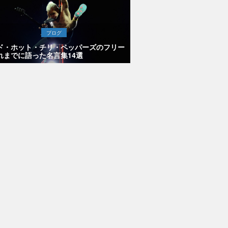
ブログ
ド・ホット・チリ・ペッパーズのフリー
れまでに語った名言集14選