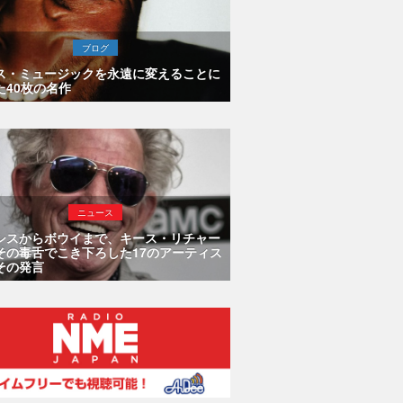
ブログ
ス・ミュージックを永遠に変えることに
た40枚の名作
ニュース
シスからボウイまで、キース・リチャー
その毒舌でこき下ろした17のアーティス
その発言