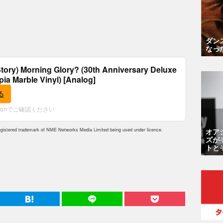
ダン
なっ
tory) Morning Glory? (30th Anniversary Deluxe
epia Marble Vinyl) [Analog]
る
zonでご確認ください
オア
istered trademark of NME Networks Media Limited being used under licence.
ズが
トと