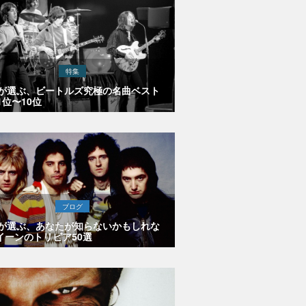
特集
Eが選ぶ、ビートルズ究極の名曲ベスト
1位〜10位
ブログ
Eが選ぶ、あなたが知らないかもしれな
イーンのトリビア50選