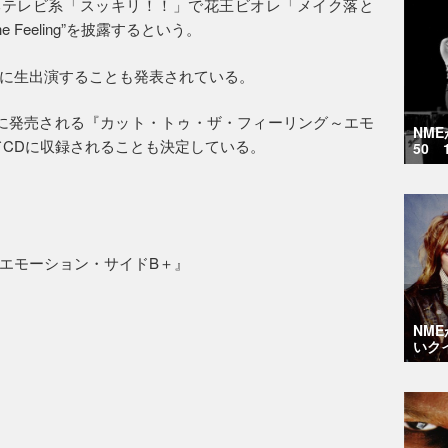
本テレビ系「スッキリ！！」で花王ビオレ「メイク落と
e Feeling”を披露するという。
NE」に生出演することも発表されている。
9月13日（水）に発売される『カット・トゥ・ザ・フィーリング～エモ
NM
てCDに収録されることも決定している。
50 
エモーション・サイドB＋』
NM
いク