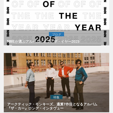
ブログ
NMEが選ぶアルバム・オブ・ザ・イヤー2025
特集
アークティック・モンキーズ、通算7作目となるアルバム
『ザ・カー』ロング・インタヴュー