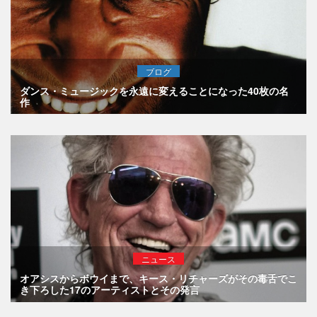
ブログ
ダンス・ミュージックを永遠に変えることになった40枚の名
作
ニュース
オアシスからボウイまで、キース・リチャーズがその毒舌でこ
き下ろした17のアーティストとその発言