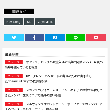
関連タグ
New Song
Sia
Zayn Malik
最新記事
ニュース
オアシス、ロックの殿堂入りの式典に関係メンバー全員の
出席を望んでいると報道
ニュース
U2、グレン・ハンサードの葬儀のために書き直し
た“Beautiful Day”の歌詞を投稿
ニュース
メガデスのデイヴ・ムステイン、キャリアの中で経験して
きたメンバー交代について自身の思いを語…
ニュース
メルヴィンズやバットホール・サーファーズのメンバーに
よるガッタ・モルタ、デビュー曲を公開