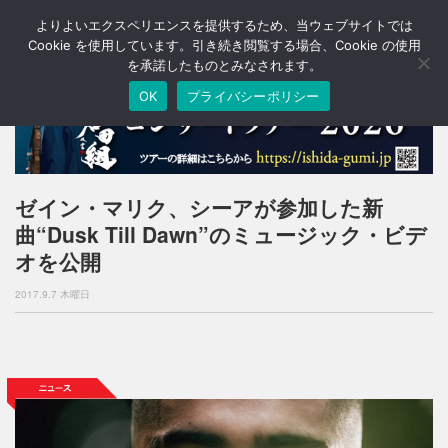
よりよいエクスペリエンスを提供するため、当ウェブサイトでは
T
o
Cookie を使用しています。引き続き閲覧する場合、Cookie の使用
g
を承諾したものとみなされます。
g
OK
プライバシーポリシー
l
e
n
a
v
i
ゼイン・マリク、シーアが参加した新
g
曲“Dusk Till Dawn”のミュージック・ビデ
a
t
オを公開
i
o
2017.9.7 木曜日
n