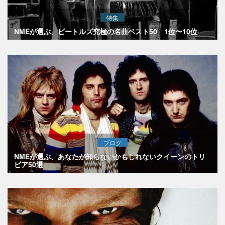
特集
NMEが選ぶ、ビートルズ究極の名曲ベスト50 1位〜10位
ブログ
NMEが選ぶ、あなたが知らないかもしれないクイーンのトリ
ビア50選