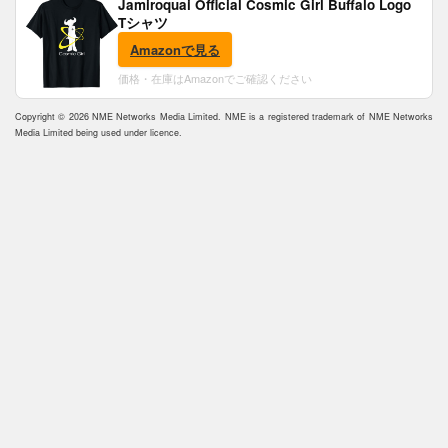
Jamiroquai Official Cosmic Girl Buffalo Logo
Tシャツ
Amazonで見る
価格・在庫はAmazonでご確認ください
Copyright © 2026 NME Networks Media Limited. NME is a registered trademark of NME Networks
Media Limited being used under licence.