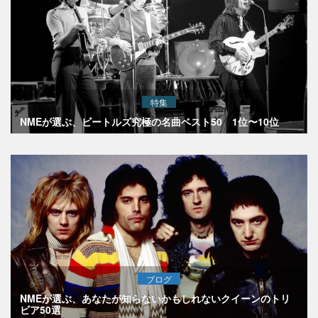
特集
NMEが選ぶ、ビートルズ究極の名曲ベスト50 1位〜10位
ブログ
NMEが選ぶ、あなたが知らないかもしれないクイーンのトリ
ビア50選