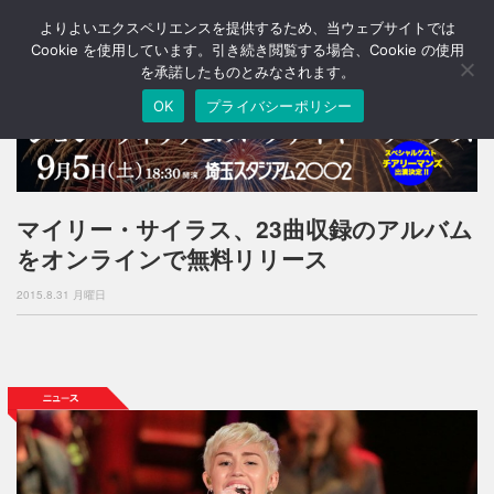
よりよいエクスペリエンスを提供するため、当ウェブサイトでは
T
o
Cookie を使用しています。引き続き閲覧する場合、Cookie の使用
g
を承諾したものとみなされます。
g
OK
プライバシーポリシー
l
e
n
a
v
i
マイリー・サイラス、23曲収録のアルバム
g
をオンラインで無料リリース
a
t
2015.8.31 月曜日
i
o
n