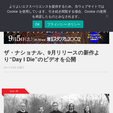
よりよいエクスペリエンスを提供するため、当ウェブサイトでは
T
o
Cookie を使用しています。引き続き閲覧する場合、Cookie の使用
g
を承諾したものとみなされます。
g
OK
プライバシーポリシー
l
e
n
a
v
i
ザ・ナショナル、9月リリースの新作よ
g
り“Day I Die”のビデオを公開
a
t
2017.8.29 火曜日
i
o
n