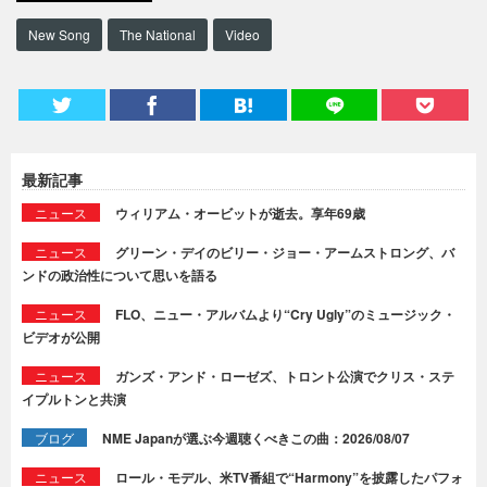
New Song
The National
Video
最新記事
ニュース
ウィリアム・オービットが逝去。享年69歳
ニュース
グリーン・デイのビリー・ジョー・アームストロング、バ
ンドの政治性について思いを語る
ニュース
FLO、ニュー・アルバムより“Cry Ugly”のミュージック・
ビデオが公開
ニュース
ガンズ・アンド・ローゼズ、トロント公演でクリス・ステ
イプルトンと共演
ブログ
NME Japanが選ぶ今週聴くべきこの曲：2026/08/07
ニュース
ロール・モデル、米TV番組で“Harmony”を披露したパフォ