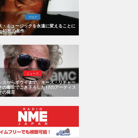
ブログ
ス・ミュージックを永遠に変えることに
た40枚の名作
ニュース
シスからボウイまで、キース・リチャー
その毒舌でこき下ろした17のアーティス
その発言