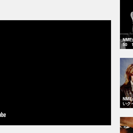
NM
50 
NM
いク