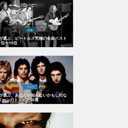
特集
Eが選ぶ、ビートルズ究極の名曲ベスト
1位〜10位
ブログ
Eが選ぶ、あなたが知らないかもしれな
イーンのトリビア50選