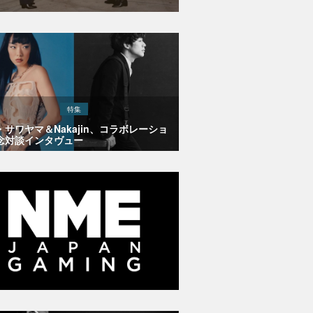
特集
・サワヤマ＆Nakajin、コラボレーショ
念対談インタヴュー