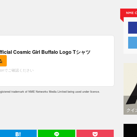
fficial Cosmic Girl Buffalo Logo Tシャツ
る
zonでご確認ください
istered trademark of NME Networks Media Limited being used under licence.
クイ