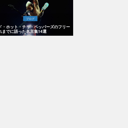
ブログ
ド・ホット・チリ・ペッパーズのフリー
れまでに語った名言集14選