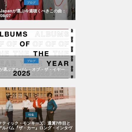
ブログ
E Japanが選ぶ今週聴くべきこの曲：
/08/07
ブログ
Eが選ぶアルバム・オブ・ザ・イヤー
特集
クティック・モンキーズ、通算7作目と
アルバム『ザ・カー』ロング・インタヴ