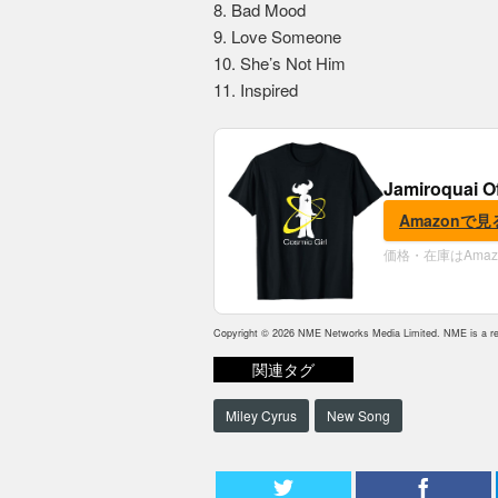
8. Bad Mood
9. Love Someone
10. She’s Not Him
11. Inspired
Jamiroquai O
Amazonで見
価格・在庫はAma
Copyright © 2026 NME Networks Media Limited. NME is a reg
関連タグ
Miley Cyrus
New Song