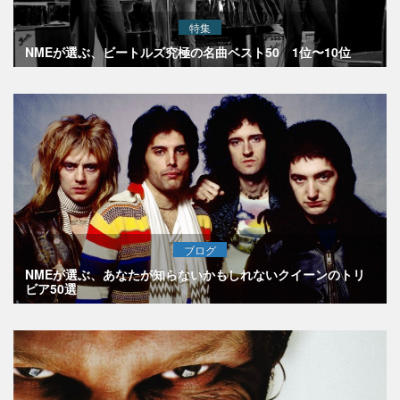
特集
NMEが選ぶ、ビートルズ究極の名曲ベスト50 1位〜10位
ブログ
NMEが選ぶ、あなたが知らないかもしれないクイーンのトリ
ビア50選