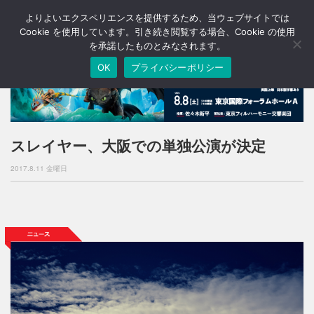
よりよいエクスペリエンスを提供するため、当ウェブサイトでは
T
o
Cookie を使用しています。引き続き閲覧する場合、Cookie の使用
g
を承諾したものとみなされます。
g
OK
プライバシーポリシー
l
e
n
a
v
i
スレイヤー、大阪での単独公演が決定
g
a
2017.8.11 金曜日
t
i
o
n