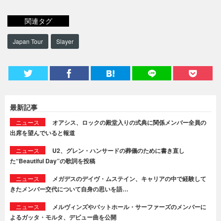
関連タグ
Japan Tour
Slayer
最新記事
ニュース
オアシス、ロックの殿堂入りの式典に関係メンバー全員の
出席を望んでいると報道
ニュース
U2、グレン・ハンサードの葬儀のために書き直し
た“Beautiful Day”の歌詞を投稿
ニュース
メガデスのデイヴ・ムステイン、キャリアの中で経験して
きたメンバー交代について自身の思いを語…
ニュース
メルヴィンズやバットホール・サーファーズのメンバーに
よるガッタ・モルタ、デビュー曲を公開