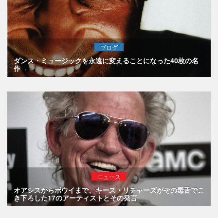
ブログ
ダンス・ミュージックを永遠に変えることになった40枚の名
作
ニュース
オアシスからボウイまで、キース・リチャーズがその毒舌でこ
き下ろした17のアーティストとその発言