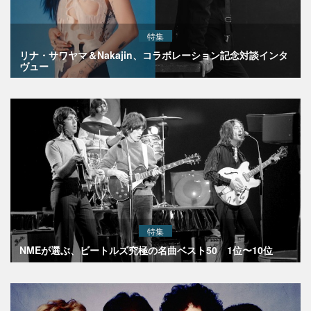
特集
リナ・サワヤマ＆Nakajin、コラボレーション記念対談インタ
ヴュー
特集
NMEが選ぶ、ビートルズ究極の名曲ベスト50 1位〜10位