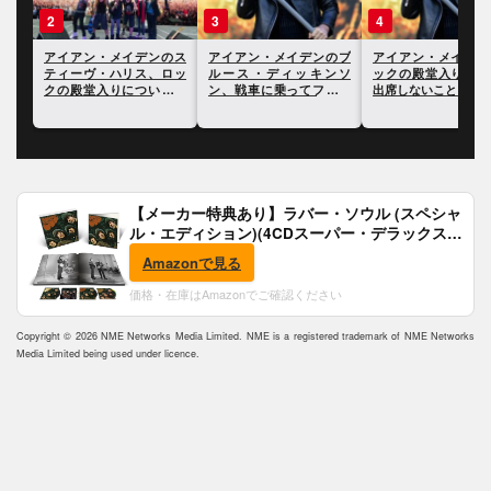
2
3
4
のブ
アイアン・メイデンのス
アイアン・メイデンのブ
アイアン・メイデン
ンソ
ティーヴ・ハリス、ロッ
ルース・ディッキンソ
ックの殿堂入りの式
をハ
クの殿堂入りについて自
ン、戦車に乗ってフェス
出席しないことを表明
身の見解を語る
会場に入る動画が公開
【メーカー特典あり】ラバー・ソウル (スペシャ
ル・エディション)(4CDスーパー・デラックス)
(完全生産限定盤)(SHM-CD)(特典:B2ポスター付)
Amazonで見る
価格・在庫はAmazonでご確認ください
Copyright © 2026 NME Networks Media Limited. NME is a registered trademark of NME Networks
Media Limited being used under licence.