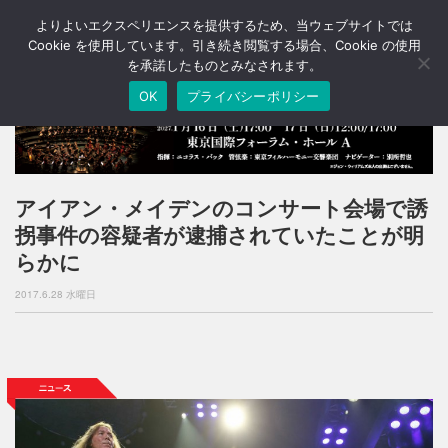
よりよいエクスペリエンスを提供するため、当ウェブサイトでは
T
o
Cookie を使用しています。引き続き閲覧する場合、Cookie の使用
g
を承諾したものとみなされます。
g
OK
プライバシーポリシー
l
e
n
a
v
i
アイアン・メイデンのコンサート会場で誘
g
拐事件の容疑者が逮捕されていたことが明
a
t
らかに
i
o
2017.6.28 水曜日
n