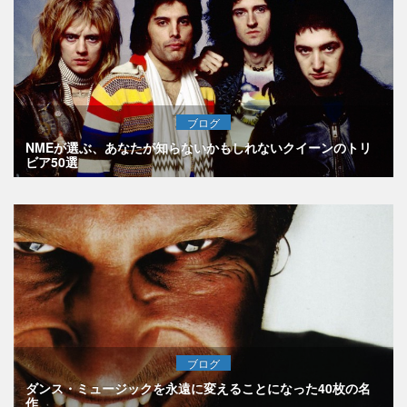
ブログ
NMEが選ぶ、あなたが知らないかもしれないクイーンのトリ
ビア50選
ブログ
ダンス・ミュージックを永遠に変えることになった40枚の名
作