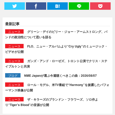
最新記事
ニュース
グリーン・デイのビリー・ジョー・アームストロング、バ
ンドの政治性について思いを語る
ニュース
FLO、ニュー・アルバムより“Cry Ugly”のミュージック・
ビデオが公開
ニュース
ガンズ・アンド・ローゼズ、トロント公演でクリス・ステ
イプルトンと共演
ブログ
NME Japanが選ぶ今週聴くべきこの曲：2026/08/07
ニュース
ロール・モデル、米TV番組で“Harmony”を披露したパフォ
ーマンス映像が公開
ニュース
ザ・キラーズのブランドン・フラワーズ、ソロ作よ
り“Tiger's Blood”の音源が公開