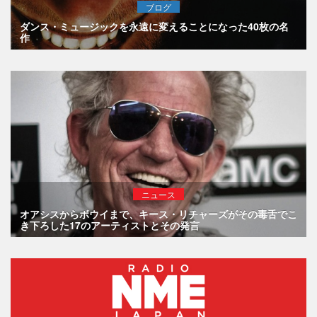
ブログ
ダンス・ミュージックを永遠に変えることになった40枚の名
作
ニュース
オアシスからボウイまで、キース・リチャーズがその毒舌でこ
き下ろした17のアーティストとその発言