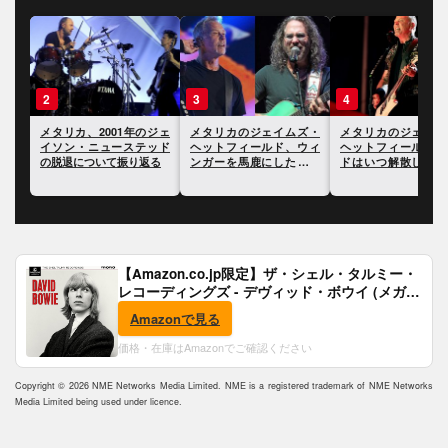
3
4
5
ジェ
メタリカのジェイムズ・
メタリカのジェイムズ・
メタリカのラーズ・
ッド
ヘットフィールド、ウィ
ヘットフィールド、バン
リッヒ、タトゥーを
る
ンガーを馬鹿にしたこと
ドはいつ解散してもおか
ていない理由につい
を謝罪したことが明らか
しくないと語る
る
に
【Amazon.co.jp限定】ザ・シェル・タルミー・
レコーディングズ - デヴィッド・ボウイ (メガジ
ャケ付)
Amazonで見る
価格・在庫はAmazonでご確認ください
Copyright © 2026 NME Networks Media Limited. NME is a registered trademark of NME Networks
Media Limited being used under licence.