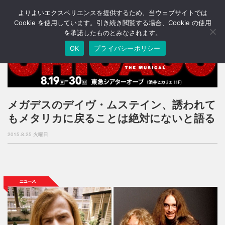
よりよいエクスペリエンスを提供するため、当ウェブサイトでは
T
o
Cookie を使用しています。引き続き閲覧する場合、Cookie の使用
g
を承諾したものとみなされます。
g
OK
プライバシーポリシー
l
e
n
a
v
i
メガデスのデイヴ・ムステイン、誘われて
g
もメタリカに戻ることは絶対にないと語る
a
t
2015.8.25 火曜日
i
o
n