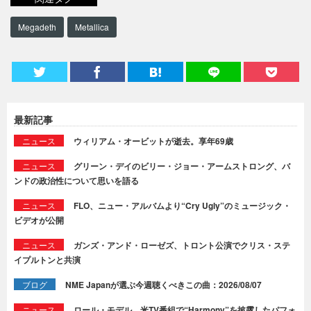
Megadeth
Metallica
最新記事
ニュース
ウィリアム・オービットが逝去。享年69歳
ニュース
グリーン・デイのビリー・ジョー・アームストロング、バ
ンドの政治性について思いを語る
ニュース
FLO、ニュー・アルバムより“Cry Ugly”のミュージック・
ビデオが公開
ニュース
ガンズ・アンド・ローゼズ、トロント公演でクリス・ステ
イプルトンと共演
ブログ
NME Japanが選ぶ今週聴くべきこの曲：2026/08/07
ニュース
ロール・モデル、米TV番組で“Harmony”を披露したパフォ