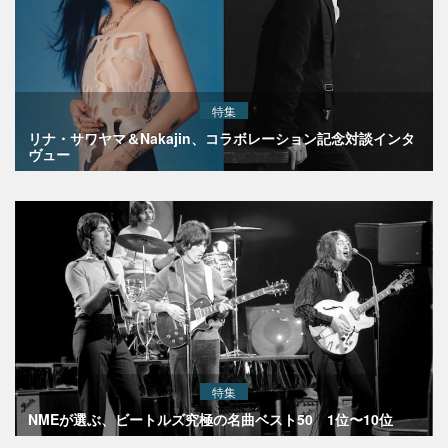
特集
リナ・サワヤマ＆Nakajin、コラボレーション記念対談インタ
ヴュー
特集
NMEが選ぶ、ビートルズ究極の名曲ベスト50 1位〜10位