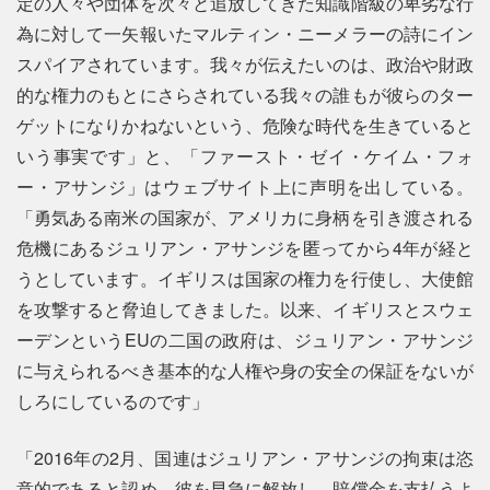
定の人々や団体を次々と追放してきた知識階級の卑劣な行
為に対して一矢報いたマルティン・ニーメラーの詩にイン
スパイアされています。我々が伝えたいのは、政治や財政
的な権力のもとにさらされている我々の誰もが彼らのター
ゲットになりかねないという、危険な時代を生きていると
いう事実です」と、「ファースト・ゼイ・ケイム・フォ
ー・アサンジ」はウェブサイト上に声明を出している。
「勇気ある南米の国家が、アメリカに身柄を引き渡される
危機にあるジュリアン・アサンジを匿ってから4年が経と
うとしています。イギリスは国家の権力を行使し、大使館
を攻撃すると脅迫してきました。以来、イギリスとスウェ
ーデンというEUの二国の政府は、ジュリアン・アサンジ
に与えられるべき基本的な人権や身の安全の保証をないが
しろにしているのです」
「2016年の2月、国連はジュリアン・アサンジの拘束は恣
意的であると認め、彼を早急に解放し、賠償金を支払うよ