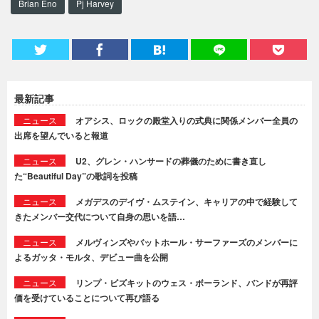
Brian Eno
Pj Harvey
最新記事
ニュース
オアシス、ロックの殿堂入りの式典に関係メンバー全員の
出席を望んでいると報道
ニュース
U2、グレン・ハンサードの葬儀のために書き直し
た“Beautiful Day”の歌詞を投稿
ニュース
メガデスのデイヴ・ムステイン、キャリアの中で経験して
きたメンバー交代について自身の思いを語…
ニュース
メルヴィンズやバットホール・サーファーズのメンバーに
よるガッタ・モルタ、デビュー曲を公開
ニュース
リンプ・ビズキットのウェス・ボーランド、バンドが再評
価を受けていることについて再び語る