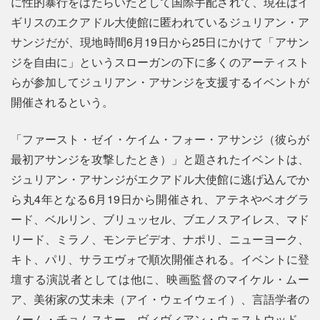
に性的暴行をはたらいたとして国際手配されて、現在はイ
ギリスのエクアドル大使館に匿われているジュリアン・ア
サンジだが、現地時間6月19日から25日にかけて「アサン
ジを自由に」というスローガンの下に多くのアーティスト
らが参加してジュリアン・アサンジを支援するイベントが
開催されるという。
「ファースト・ゼイ・ケイム・フォー・アサンジ（彼らが
最初アサンジを攻撃したとき）」と題されたイベントは、
ジュリアン・アサンジがエクアドル大使館に逃げ込んでか
ら丸4年となる6月19日から開催され、アテネやベオグラ
ード、ベルリン、ブリュッセル、ブエノスアイレス、マド
リード、ミラノ、モンテビデオ、ナポリ、ニューヨーク、
キト、パリ、サラエヴォで順次開催される。イベントに登
壇する演説者としては他に、映画監督のマイケル・ムー
ア、美術家の艾未未（アイ・ウェイウェイ）、言語学者の
ノーム・チョムスキー、ヴィヴィアン・ウェストウッド、