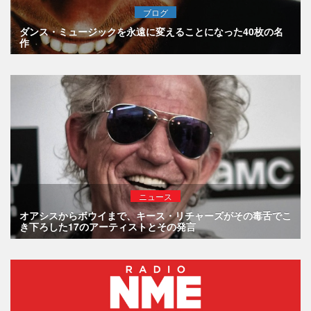
ブログ
ダンス・ミュージックを永遠に変えることになった40枚の名
作
ニュース
オアシスからボウイまで、キース・リチャーズがその毒舌でこ
き下ろした17のアーティストとその発言