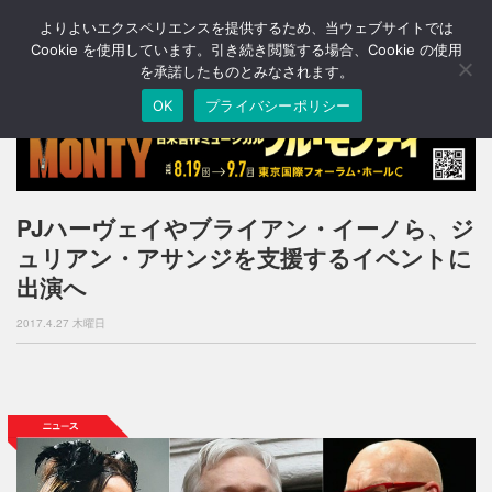
よりよいエクスペリエンスを提供するため、当ウェブサイトでは
T
o
Cookie を使用しています。引き続き閲覧する場合、Cookie の使用
g
を承諾したものとみなされます。
g
OK
プライバシーポリシー
l
e
n
a
v
i
PJハーヴェイやブライアン・イーノら、ジ
g
ュリアン・アサンジを支援するイベントに
a
t
出演へ
i
o
2017.4.27 木曜日
n