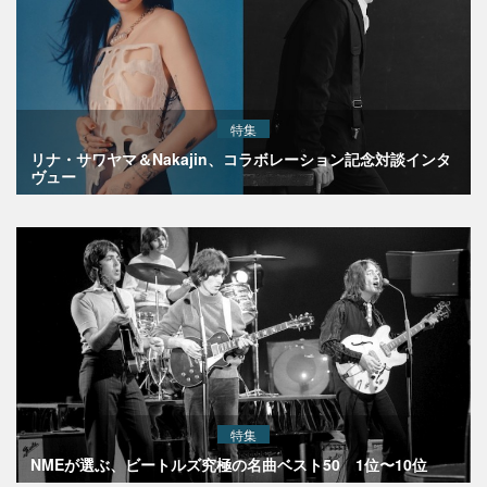
特集
リナ・サワヤマ＆Nakajin、コラボレーション記念対談インタ
ヴュー
特集
NMEが選ぶ、ビートルズ究極の名曲ベスト50 1位〜10位